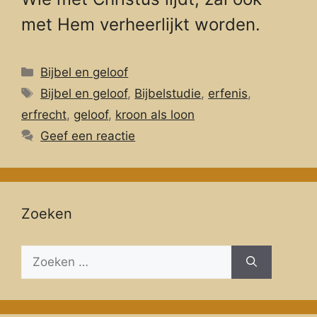
met Hem verheerlijkt worden.
Categorieën
Bijbel en geloof
Tags
Bijbel en geloof
,
Bijbelstudie
,
erfenis
,
erfrecht
,
geloof
,
kroon als loon
Geef een reactie
Zoeken
Zoeken
naar: