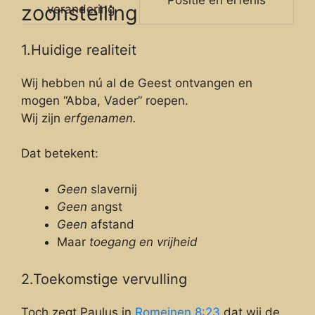
zoonstelling
verandering
1.Huidige realiteit
Wij hebben nú al de Geest ontvangen en
mogen “Abba, Vader” roepen.
Wij zijn
erfgenamen.
Dat betekent:
Geen
slavernij
Geen
angst
Geen
afstand
Maar
toegang en vrijheid
2.Toekomstige vervulling
Toch zegt Paulus in
Romeinen 8:23
dat wij de