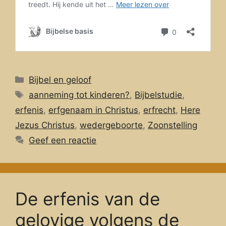
Categorieën
Bijbel en geloof
Tags
aanneming tot kinderen?
,
Bijbelstudie
,
erfenis
,
erfgenaam in Christus
,
erfrecht
,
Here
Jezus Christus
,
wedergeboorte
,
Zoonstelling
Geef een reactie
De erfenis van de
gelovige volgens de