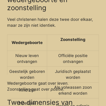
zoonstelling
Veel christenen halen deze twee door elkaar,
maar ze zijn niet identiek.
Zoonstelling
Wedergeboorte
Nieuw leven
Officiële positie
ontvangen
ontvangen
Geestelijk geboren
Juridisch geplaatst
worden
worden
Wedergeboorte gaat over
leven.
Als volwassen zoon
Zoonstelling gaat over
positie.
Kind zijn
erkend worden
Twee dimensies van
Innerlijke
Positie en erfenis