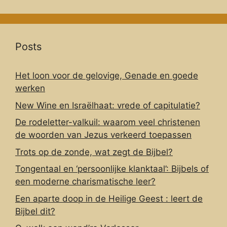
Posts
Het loon voor de gelovige, Genade en goede
werken
New Wine en Israëlhaat: vrede of capitulatie?
De rodeletter-valkuil: waarom veel christenen
de woorden van Jezus verkeerd toepassen
Trots op de zonde, wat zegt de Bijbel?
Tongentaal en ‘persoonlijke klanktaal’: Bijbels of
een moderne charismatische leer?
Een aparte doop in de Heilige Geest : leert de
Bijbel dit?