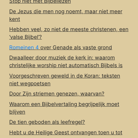
Stop niet met Bijbellezen
De Jezus die men nog noemt, maar niet meer
kent
Hebben veel, zo niet de meeste christenen, een
‘valse Bijbel’?
Romeinen 4
over Genade als vaste grond
Dwaalleer door muziek de kerk in: waarom
christelijke worship niet automatisch Bijbels is
Voorgeschreven geweld in de Koran: teksten
niet wegpoetsen
Door Zijn striemen genezen, waarvan?
Waarom een Bijbelvertaling begrijpelijk moet
blijven
De tien geboden als leefregel?
Hebt u de Heilige Geest ontvangen toen u tot