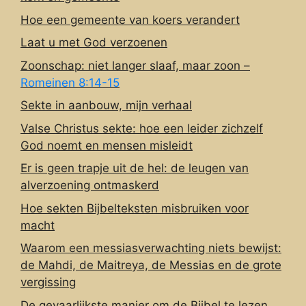
Hoe een gemeente van koers verandert
Laat u met God verzoenen
Zoonschap: niet langer slaaf, maar zoon –
Romeinen 8:14-15
Sekte in aanbouw, mijn verhaal
Valse Christus sekte: hoe een leider zichzelf
God noemt en mensen misleidt
Er is geen trapje uit de hel: de leugen van
alverzoening ontmaskerd
Hoe sekten Bijbelteksten misbruiken voor
macht
Waarom een messiasverwachting niets bewijst:
de Mahdi, de Maitreya, de Messias en de grote
vergissing
De gevaarlijkste manier om de Bijbel te lezen