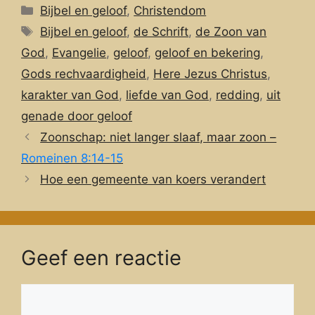
Categorieën
Bijbel en geloof
,
Christendom
Tags
Bijbel en geloof
,
de Schrift
,
de Zoon van
God
,
Evangelie
,
geloof
,
geloof en bekering
,
Gods rechvaardigheid
,
Here Jezus Christus
,
karakter van God
,
liefde van God
,
redding
,
uit
genade door geloof
Zoonschap: niet langer slaaf, maar zoon –
Romeinen 8:14-15
Hoe een gemeente van koers verandert
Geef een reactie
Reactie