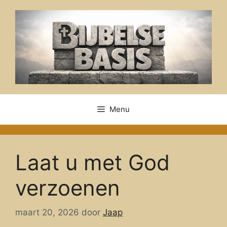
Ga
naar
de
inhoud
Menu
Laat u met God
verzoenen
maart 20, 2026
door
Jaap