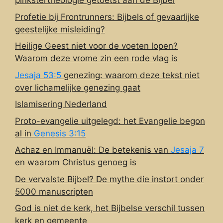
pinkstertheologie getoetst aan de Bijbel
Profetie bij Frontrunners: Bijbels of gevaarlijke
geestelijke misleiding?
Heilige Geest niet voor de voeten lopen?
Waarom deze vrome zin een rode vlag is
Jesaja 53:5
genezing: waarom deze tekst niet
over lichamelijke genezing gaat
Islamisering Nederland
Proto-evangelie uitgelegd: het Evangelie begon
al in
Genesis 3:15
Achaz en Immanuël: De betekenis van
Jesaja 7
en waarom Christus genoeg is
De vervalste Bijbel? De mythe die instort onder
5000 manuscripten
God is niet de kerk, het Bijbelse verschil tussen
kerk en gemeente