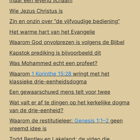
maar een levend lichaam
Wie Jezus Christus is
Zin en onzin over “de vijfvoudige bediening”
Het warme hart van het Evangelie
Waarom God onvolprezen is volgens de Bijbel
Kapstok prediking is bijvoorbeeld dit
Was Mohammed echt een profeet?
Waarom
1 Korinthe 15:28
wringt met het
klassieke drie-eenheidsdogma
Een gewaarschuwd mens telt voor twee
Wat valt er af te dingen op het kerkelijke dogma
van de drie-eenheid?
Waarom de restitutieleer:
Genesis 1:1–2
geen
vreemd idee is
Todd Bentley en Lakeland: de video die