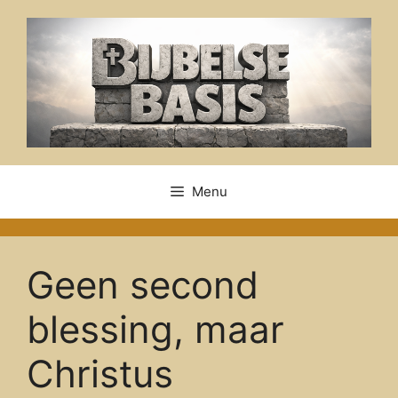
Ga
naar
de
inhoud
Menu
Geen second
blessing, maar
Christus