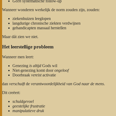
Geen
systematische follow-up
Wanneer wonderen werkelijk de norm zouden zijn, zouden:
ziekenhuizen leeglopen
langdurige chronische ziekten verdwijnen
gehandicapten massaal herstellen
Maar dát zien we niet.
Het leerstellige probleem
Wanneer men leert:
Genezing
is altijd
Gods wil
Niet-genezing komt door
ongeloof
Doorbraak
vereist
activatie
dan
verschuift
de
verantwoordelijkheid
van God naar de mens
.
Dit creëert:
schuldgevoel
geestelijke frustratie
manipulatieve druk