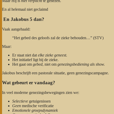
Maar Hij is
niet verplicht
te genezen.
En al helemaal niet geclaimd
En Jakobus 5 dan?
Vaak aangehaald:
“Het gebed des geloofs zal de zieke behouden…” (STV)
Maar:
Er staat niet dat
elke zieke geneest.
Het initiatief ligt bij de zieke.
Het gaat om
gebed
, niet om
genezingsbediening als show.
Jakobus beschrijft een pastorale situatie, geen genezingscampagne.
Wat gebeurt er vandaag?
In veel moderne genezingsbewegingen zien we:
Selectieve
getuigenissen
Geen
medische verificatie
Emotionele groepsdynamiek