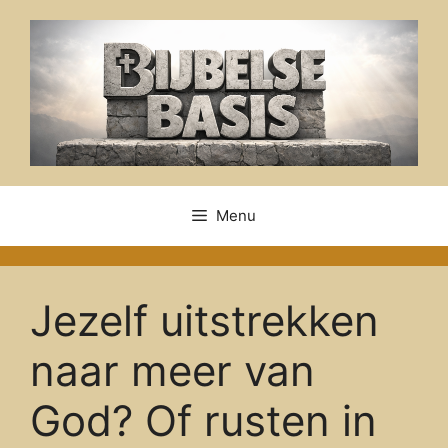
Ga
naar
de
inhoud
Menu
Jezelf uitstrekken
naar meer van
God? Of rusten in