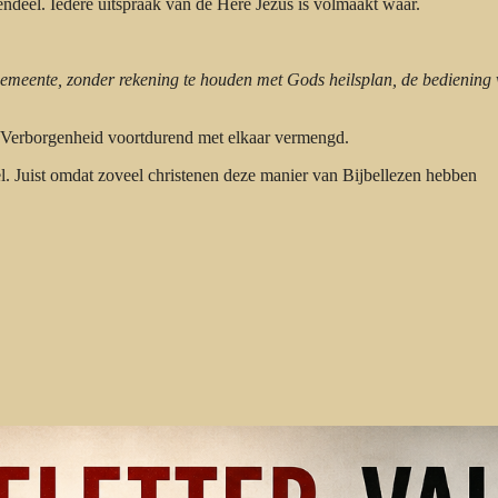
deel. Iedere uitspraak van de Here Jezus is volmaakt waar.
Gemeente, zonder rekening te houden met Gods heilsplan, de bediening
 Verborgenheid voortdurend met elkaar vermengd.
el. Juist omdat zoveel christenen deze manier van Bijbellezen hebben