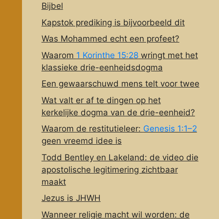
Bijbel
Kapstok prediking is bijvoorbeeld dit
Was Mohammed echt een profeet?
Waarom
1 Korinthe 15:28
wringt met het
klassieke drie-eenheidsdogma
Een gewaarschuwd mens telt voor twee
Wat valt er af te dingen op het
kerkelijke dogma van de drie-eenheid?
Waarom de restitutieleer:
Genesis 1:1–2
geen vreemd idee is
Todd Bentley en Lakeland: de video die
apostolische legitimering zichtbaar
maakt
Jezus is JHWH
Wanneer religie macht wil worden: de