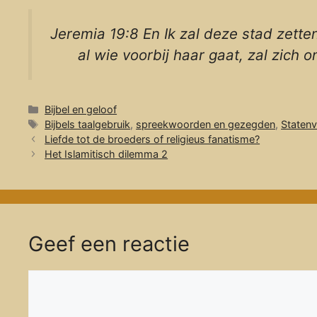
Jeremia 19:8 En Ik zal deze stad zette
al wie voorbij haar gaat, zal zich o
Categorieën
Bijbel en geloof
Tags
Bijbels taalgebruik
,
spreekwoorden en gezegden
,
Statenv
Liefde tot de broeders of religieus fanatisme?
Het Islamitisch dilemma 2
Geef een reactie
Reactie