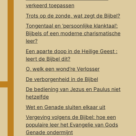
verkeerd toepassen
Trots op de zonde, wat zegt de Bijbel?
Tongentaal en ‘persoonlijke klanktaal’:
Bijbels of een moderne charismatische
leer?
Een aparte doop in de Heilige Geest :
leert de Bijbel dit?
O, welk een wond’re Verlosser
De verborgenheid in de Bijbel
De bediening van Jezus en Paulus niet
hetzelfde
Wet en Genade sluiten elkaar uit
Vergeving volgens de Bijbel: hoe een
populaire leer het Evangelie van Gods
Genade ondermijnt