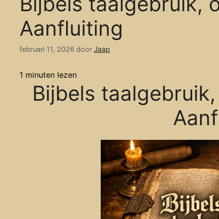
Bijbels taalgebruik,
Aanfluiting
februari 11, 2026
door
Jaap
1
minuten lezen
Bijbels taalgebrui
Aanf