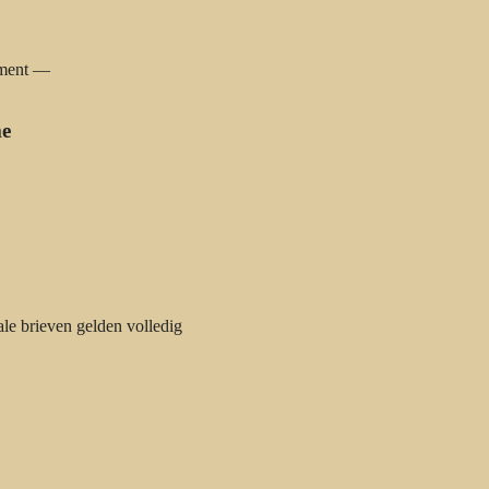
ament —
me
le brieven gelden volledig