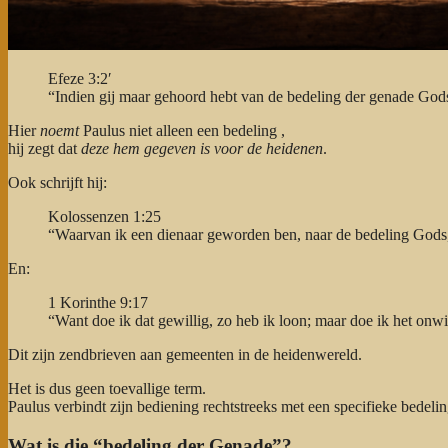
Efeze 3:2′
“Indien gij maar gehoord hebt van de bedeling der genade Gods
Hier
noemt
Paulus niet alleen een bedeling ,
hij zegt dat
deze hem gegeven is voor de heidenen
.
Ook schrijft hij:
Kolossenzen 1:25
“Waarvan ik een dienaar geworden ben, naar de bedeling Gods,
En:
1 Korinthe 9:17
“Want doe ik dat gewillig, zo heb ik loon; maar doe ik het onwi
Dit zijn zendbrieven aan gemeenten in de heidenwereld.
Het is dus geen toevallige term.
Paulus verbindt zijn bediening rechtstreeks met een specifieke bedelin
Wat is die “bedeling der Genade”?