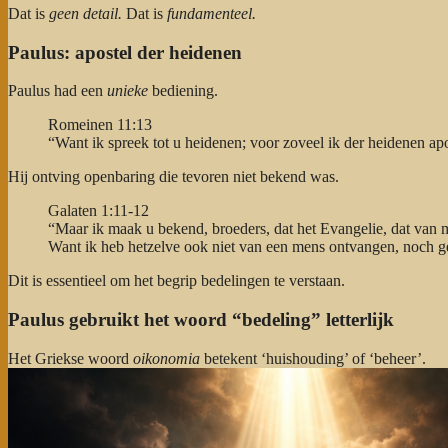
Dat is
geen detail.
Dat is
fundamenteel.
Paulus: apostel der heidenen
Paulus had een
unieke
bediening.
Romeinen 11:13
“Want ik spreek tot u heidenen; voor zoveel ik der heidenen apo
Hij ontving openbaring die tevoren niet bekend was.
Galaten 1:11-12
“Maar ik maak u bekend, broeders, dat het Evangelie, dat van mi
Want ik heb hetzelve ook niet van een mens ontvangen, noch ge
Dit is essentieel om het begrip bedelingen te verstaan.
Paulus gebruikt het woord “bedeling” letterlijk
Het Griekse woord
oikonomia
betekent ‘huishouding’ of ‘beheer’.