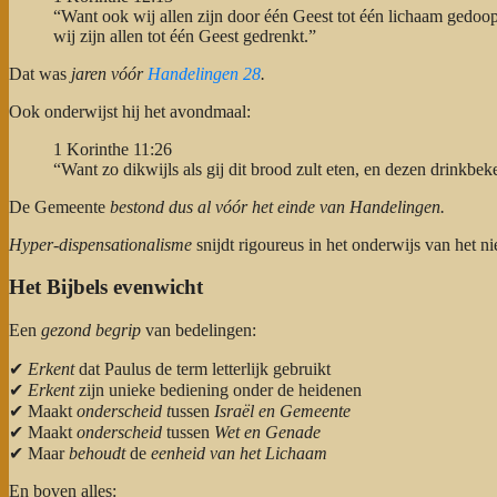
“Want ook wij allen zijn door één Geest tot één lichaam gedoopt,
wij zijn allen tot één Geest gedrenkt.”
Dat was
jaren vóór
Handelingen 28
.
Ook onderwijst hij het avondmaal:
1 Korinthe 11:26
“Want zo dikwijls als gij dit brood zult eten, en dezen drinkbe
De Gemeente
bestond dus al vóór het einde van Handelingen.
Hyper-dispensationalisme
snijdt rigoureus in het onderwijs van het 
Het Bijbels evenwicht
Een
gezond begrip
van bedelingen:
✔
Erkent
dat Paulus de term letterlijk gebruikt
✔
Erkent
zijn unieke bediening onder de heidenen
✔ Maakt
onderscheid t
ussen
Israël en Gemeente
✔ Maakt
onderscheid
tussen
Wet en Genade
✔ Maar
behoudt
de
eenheid van het Lichaam
En boven alles: