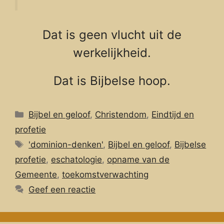
Dat is geen vlucht uit de
werkelijkheid.
Dat is Bijbelse hoop.
Categorieën
Bijbel en geloof
,
Christendom
,
Eindtijd en
profetie
Tags
'dominion-denken'
,
Bijbel en geloof
,
Bijbelse
profetie
,
eschatologie
,
opname van de
Gemeente
,
toekomstverwachting
Geef een reactie