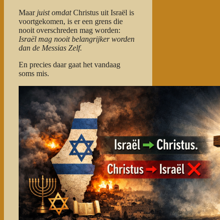
Maar
juist omdat
Christus uit Israël is
voortgekomen, is er een grens die
nooit overschreden mag worden:
Israël mag nooit belangrijker worden
dan de Messias Zelf.
En precies daar gaat het vandaag
soms mis.