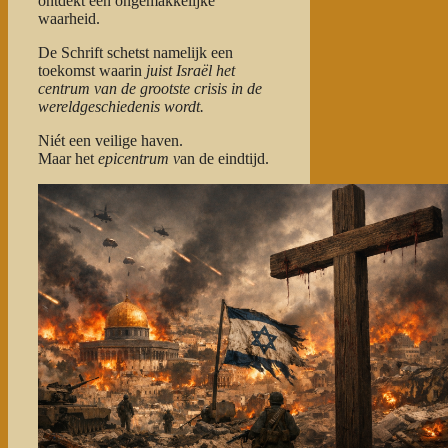
ontdekt een ongemakkelijke
waarheid.
De Schrift schetst namelijk een
toekomst waarin
juist Israël het
centrum van de grootste crisis in de
wereldgeschiedenis wordt.
Niét een veilige haven.
Maar het
epicentrum v
an de eindtijd.