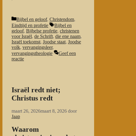
Categorieën
Bijbel en geloof
,
Christendom
,
Tags
Eindtijd en profetie
Bijbel en
geloof
,
Bijbelse profetie
,
christenen
voor Israël
,
de Schrift
,
die ene naam
,
Israël toekomst
,
Joodse staat
,
Joodse
volk
,
vervangingsleer
,
vervangingstheologie
Geef een
reactie
Israël redt niet;
Christus redt
maart 26, 2026
maart 8, 2026
door
Jaap
Waarom