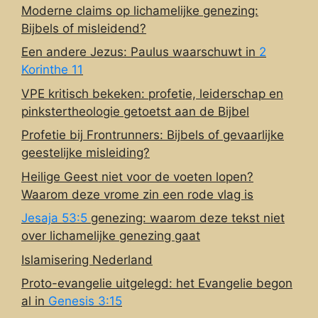
Moderne claims op lichamelijke genezing:
Bijbels of misleidend?
Een andere Jezus: Paulus waarschuwt in
2
Korinthe 11
VPE kritisch bekeken: profetie, leiderschap en
pinkstertheologie getoetst aan de Bijbel
Profetie bij Frontrunners: Bijbels of gevaarlijke
geestelijke misleiding?
Heilige Geest niet voor de voeten lopen?
Waarom deze vrome zin een rode vlag is
Jesaja 53:5
genezing: waarom deze tekst niet
over lichamelijke genezing gaat
Islamisering Nederland
Proto-evangelie uitgelegd: het Evangelie begon
al in
Genesis 3:15