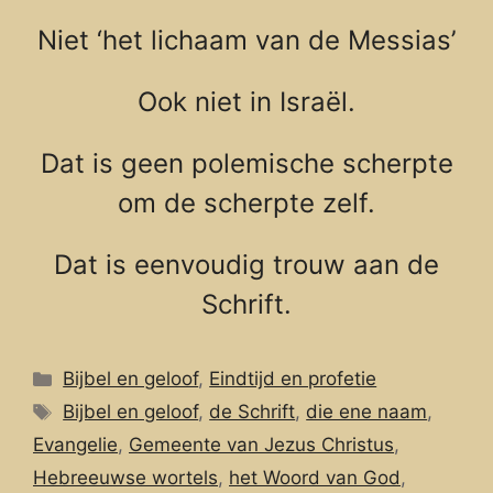
Niet ‘het lichaam van de Messias’
Ook niet in Israël.
Dat is geen polemische scherpte
om de scherpte zelf.
Dat is eenvoudig trouw aan de
Schrift.
Categorieën
Bijbel en geloof
,
Eindtijd en profetie
Tags
Bijbel en geloof
,
de Schrift
,
die ene naam
,
Evangelie
,
Gemeente van Jezus Christus
,
Hebreeuwse wortels
,
het Woord van God
,