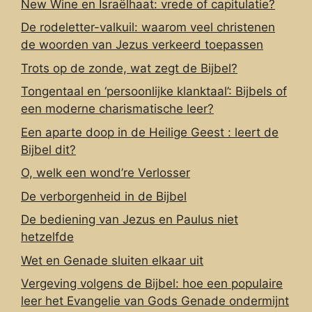
New Wine en Israëlhaat: vrede of capitulatie?
De rodeletter-valkuil: waarom veel christenen
de woorden van Jezus verkeerd toepassen
Trots op de zonde, wat zegt de Bijbel?
Tongentaal en ‘persoonlijke klanktaal’: Bijbels of
een moderne charismatische leer?
Een aparte doop in de Heilige Geest : leert de
Bijbel dit?
O, welk een wond’re Verlosser
De verborgenheid in de Bijbel
De bediening van Jezus en Paulus niet
hetzelfde
Wet en Genade sluiten elkaar uit
Vergeving volgens de Bijbel: hoe een populaire
leer het Evangelie van Gods Genade ondermijnt