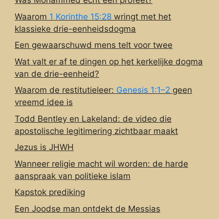
Was Mohammed echt een profeet?
Waarom
1 Korinthe 15:28
wringt met het
klassieke drie-eenheidsdogma
Een gewaarschuwd mens telt voor twee
Wat valt er af te dingen op het kerkelijke dogma
van de drie-eenheid?
Waarom de restitutieleer:
Genesis 1:1–2
geen
vreemd idee is
Todd Bentley en Lakeland: de video die
apostolische legitimering zichtbaar maakt
Jezus is JHWH
Wanneer religie macht wil worden: de harde
aanspraak van politieke islam
Kapstok prediking
Een Joodse man ontdekt de Messias