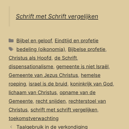
Schrift met Schrift vergelijken
Categorieën
Bijbel en geloof
,
Eindtijd en profetie
Tags
bedeling (oikonomia)
,
Bijbelse profetie
,
Christus als Hoofd
,
de Schrift
,
dispensationalisme
,
gemeente is niet Israël
,
Gemeente van Jezus Christus
,
hemelse
roeping
,
israel is de bruid
,
koninkrijk van God
,
lichaam van Christus
,
opname van de
Gemeente
,
recht snijden
,
rechterstoel van
Christus
,
schrift met schrift vergelijken
,
toekomstverwachting
Taalgebruik in de verkondiging