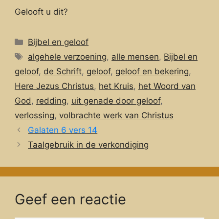
Gelooft u dit?
Categorieën
Bijbel en geloof
Tags
algehele verzoening
,
alle mensen
,
Bijbel en
geloof
,
de Schrift
,
geloof
,
geloof en bekering
,
Here Jezus Christus
,
het Kruis
,
het Woord van
God
,
redding
,
uit genade door geloof
,
verlossing
,
volbrachte werk van Christus
Galaten 6 vers 14
Taalgebruik in de verkondiging
Geef een reactie