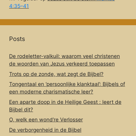
4:35–41
Posts
De rodeletter-valkuil: waarom veel christenen
de woorden van Jezus verkeerd toepassen
Trots op de zonde, wat zegt de Bijbel?
Tongentaal en ‘persoonlijke klanktaal’: Bijbels of
een moderne charismatische leer?
Een aparte doop in de Heilige Geest : leert de
Bijbel dit?
O, welk een wond’re Verlosser
De verborgenheid in de Bijbel