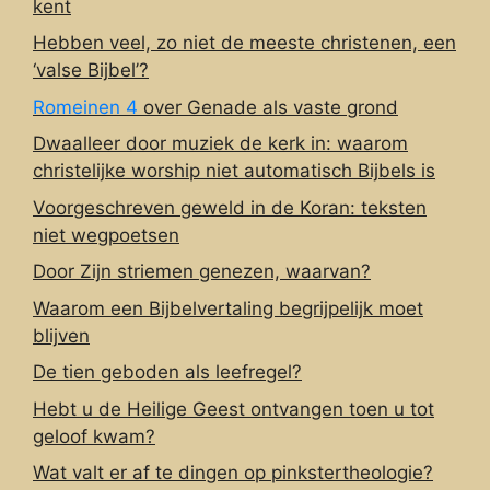
kent
Hebben veel, zo niet de meeste christenen, een
‘valse Bijbel’?
Romeinen 4
over Genade als vaste grond
Dwaalleer door muziek de kerk in: waarom
christelijke worship niet automatisch Bijbels is
Voorgeschreven geweld in de Koran: teksten
niet wegpoetsen
Door Zijn striemen genezen, waarvan?
Waarom een Bijbelvertaling begrijpelijk moet
blijven
De tien geboden als leefregel?
Hebt u de Heilige Geest ontvangen toen u tot
geloof kwam?
Wat valt er af te dingen op pinkstertheologie?