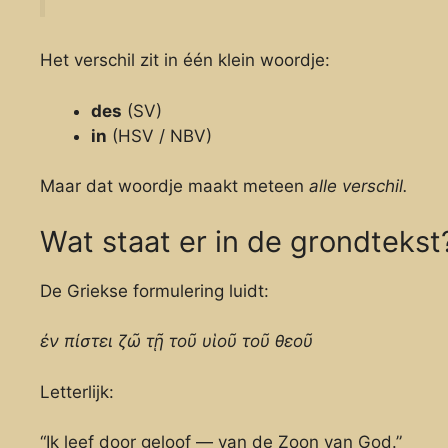
Het verschil zit in één klein woordje:
des
(SV)
in
(HSV / NBV)
Maar dat woordje maakt meteen
alle verschil.
Wat staat er in de grondtekst
De Griekse formulering luidt:
ἐν πίστει ζῶ τῇ τοῦ υἱοῦ τοῦ θεοῦ
Letterlijk:
“Ik leef door geloof — van de Zoon van God.”