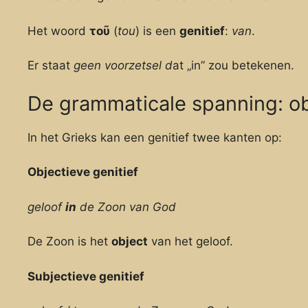
Het woord
τοῦ
(
tou
) is een
genitief
:
van
.
Er staat
geen voorzetsel d
at „in” zou betekenen.
De grammaticale spanning: obj
In het Grieks kan een genitief twee kanten op:
Objectieve genitief
geloof
in
de Zoon van God
De Zoon is het
object
van het geloof.
Subjectieve genitief