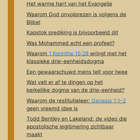
Het warme hart van het Evangelie
Waarom God onvolprezen is volgens de
Bijbel
Kapstok prediking is bijvoorbeeld dit
Was Mohammed echt een profeet?
Waarom
1 Korinthe 15:28
wringt met het
klassieke drie-eenheidsdogma
Een gewaarschuwd mens telt voor twee
Wat valt er af te dingen op het
kerkelijke dogma van de drie-eenheid?
Waarom de restitutieleer:
Genesis 1:1–2
geen vreemd idee is
Todd Bentley en Lakeland: de video die
apostolische legitimering zichtbaar
maakt