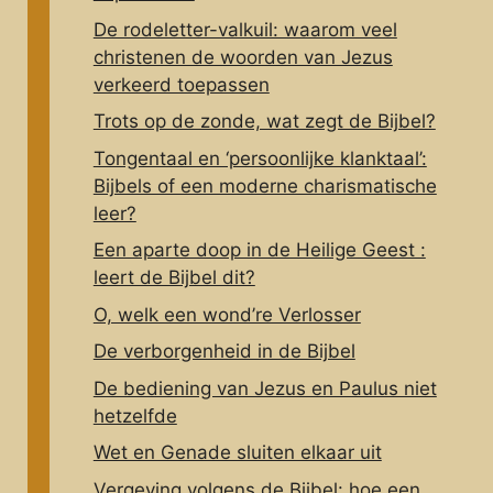
De rodeletter-valkuil: waarom veel
christenen de woorden van Jezus
verkeerd toepassen
Trots op de zonde, wat zegt de Bijbel?
Tongentaal en ‘persoonlijke klanktaal’:
Bijbels of een moderne charismatische
leer?
Een aparte doop in de Heilige Geest :
leert de Bijbel dit?
O, welk een wond’re Verlosser
De verborgenheid in de Bijbel
De bediening van Jezus en Paulus niet
hetzelfde
Wet en Genade sluiten elkaar uit
Vergeving volgens de Bijbel: hoe een