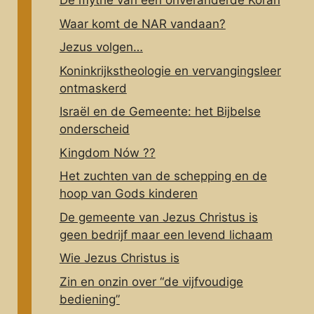
De mythe van één onveranderde Koran
Waar komt de NAR vandaan?
Jezus volgen…
Koninkrijkstheologie en vervangingsleer
ontmaskerd
Israël en de Gemeente: het Bijbelse
onderscheid
Kingdom Nów ??
Het zuchten van de schepping en de
hoop van Gods kinderen
De gemeente van Jezus Christus is
geen bedrijf maar een levend lichaam
Wie Jezus Christus is
Zin en onzin over “de vijfvoudige
bediening”