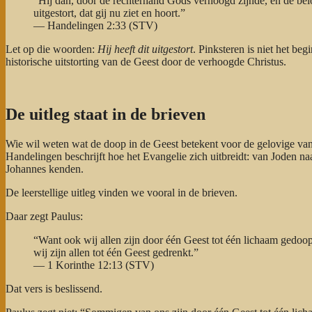
“Hij dan, door de rechterhand Gods verhoogd zijnde, en de bel
uitgestort, dat gij nu ziet en hoort.”
— Handelingen 2:33 (STV)
Let op die woorden:
Hij heeft dit uitgestort
. Pinksteren is niet het be
historische uitstorting van de Geest door de verhoogde Christus.
De uitleg staat in de brieven
Wie wil weten wat de doop in de Geest betekent voor de gelovige van
Handelingen beschrijft hoe het Evangelie zich uitbreidt: van Joden n
Johannes kenden.
De leerstellige uitleg vinden we vooral in de brieven.
Daar zegt Paulus:
“Want ook wij allen zijn door één Geest tot één lichaam gedoopt;
wij zijn allen tot één Geest gedrenkt.”
— 1 Korinthe 12:13 (STV)
Dat vers is beslissend.