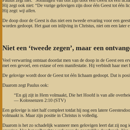
Paulus zegt niet: “Sommigen van ons zijn door één Geest tot één lic
Hij zegt ook niet: “De vurige gelovigen zijn door één Geest tot één l
Hij zegt:
wij allen.
De doop door de Geest is dus niet een tweede ervaring voor een gees
worden gedoopt. Het gaat om inlijving in Christus, niet om een later er
Niet een ‘tweede zegen’, maar een ontvange
Veel verwarring ontstaat doordat men van de doop in de Geest een erv
met een gevoel, een extase of een manifestatie. Hij verbindt haar met 
De gelovige wordt door de Geest tot één lichaam gedoopt. Dat is positie
Daarom zegt Paulus ook:
“En gij zijt in Hem volmaakt, Die het Hoofd is van alle overhe
— Kolossenzen 2:10 (STV)
Een gelovige is niet half compleet totdat hij nog een latere Geestesdoo
volmaakt is. Maar zijn positie in Christus is volledig.
Daarom is het zo schadelijk wanneer men gelovigen leert dat zij nog 