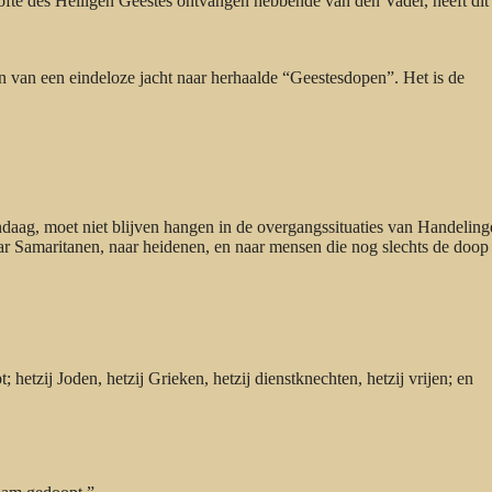
ofte des Heiligen Geestes ontvangen hebbende van den Vader, heeft dit
gin van een eindeloze jacht naar herhaalde “Geestesdopen”. Het is de
daag, moet niet blijven hangen in de overgangssituaties van Handeling
aar Samaritanen, naar heidenen, en naar mensen die nog slechts de doop
 hetzij Joden, hetzij Grieken, hetzij dienstknechten, hetzij vrijen; en