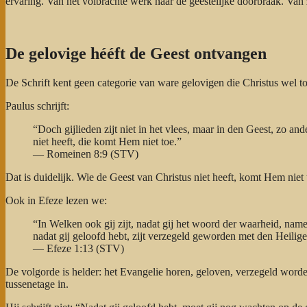
ervaring. Van het volbrachte werk naar de geestelijke doorbraak. Van 
De gelovige hééft de Geest ontvangen
De Schrift kent geen categorie van ware gelovigen die Christus wel 
Paulus schrijft:
“Doch gijlieden zijt niet in het vlees, maar in den Geest, zo 
niet heeft, die komt Hem niet toe.”
— Romeinen 8:9 (STV)
Dat is duidelijk. Wie de Geest van Christus niet heeft, komt Hem niet
Ook in Efeze lezen we:
“In Welken ook gij zijt, nadat gij het woord der waarheid, name
nadat gij geloofd hebt, zijt verzegeld geworden met den Heilige
— Efeze 1:13 (STV)
De volgorde is helder: het Evangelie horen, geloven, verzegeld worde
tussenetage in.