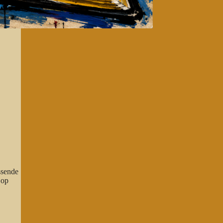
ssende
 op