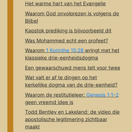
Het warme hart van het Evangelie
Waarom God onvolprezen is volgens de
Bijbel
Kapstok prediking is bijvoorbeeld dit
Was Mohammed echt een profeet?
Waarom
1 Korinthe 15:28
wringt met het
klassieke drie-eenheidsdogma
Een gewaarschuwd mens telt voor twee
Wat valt er af te dingen op het
kerkelijke dogma van de drie-eenheid?
Waarom de restitutieleer:
Genesis 1:1–2
geen vreemd idee is
Todd Bentley en Lakeland: de video die
apostolische legitimering zichtbaar
maakt