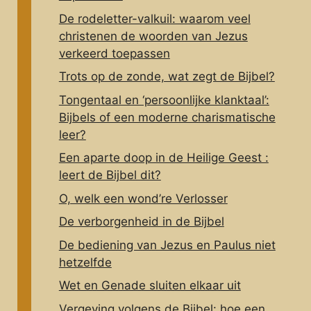
De rodeletter-valkuil: waarom veel
christenen de woorden van Jezus
verkeerd toepassen
Trots op de zonde, wat zegt de Bijbel?
Tongentaal en ‘persoonlijke klanktaal’:
Bijbels of een moderne charismatische
leer?
Een aparte doop in de Heilige Geest :
leert de Bijbel dit?
O, welk een wond’re Verlosser
De verborgenheid in de Bijbel
De bediening van Jezus en Paulus niet
hetzelfde
Wet en Genade sluiten elkaar uit
Vergeving volgens de Bijbel: hoe een