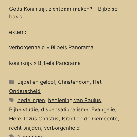
Gods Koninkrijk zichtbaar maken? – Bijbelse
basis
extern:
verborgenheid » Bijbels Panorama
koninkrijk » Bijbels Panorama
Categorieën
Bijbel en geloof
,
Christendom
,
Het
Onderscheid
Tags
bedelingen
,
bediening van Paulus
,
Bijbelstudie
,
dispensationalisme
,
Evangelie
,
Here Jezus Christus
,
Israël en de Gemeente
,
recht snijden
,
verborgenheid
3 reacties