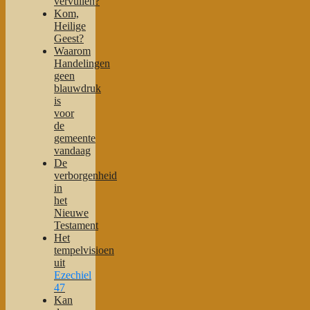
vervullen?
Kom,
Heilige
Geest?
Waarom
Handelingen
geen
blauwdruk
is
voor
de
gemeente
vandaag
De
verborgenheid
in
het
Nieuwe
Testament
Het
tempelvisioen
uit
Ezechiel
47
Kan