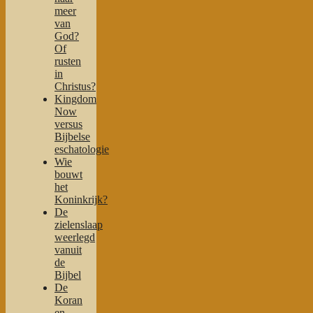
meer
van
God?
Of
rusten
in
Christus?
Kingdom
Now
versus
Bijbelse
eschatologie
Wie
bouwt
het
Koninkrijk?
De
zielenslaap
weerlegd
vanuit
de
Bijbel
De
Koran
en