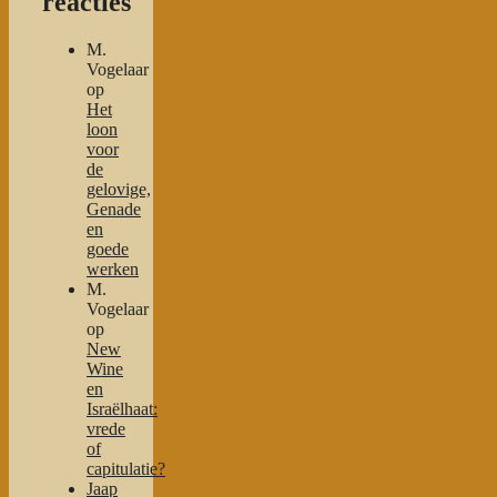
reacties
M.
Vogelaar
op
Het
loon
voor
de
gelovige,
Genade
en
goede
werken
M.
Vogelaar
op
New
Wine
en
Israëlhaat:
vrede
of
capitulatie?
Jaap