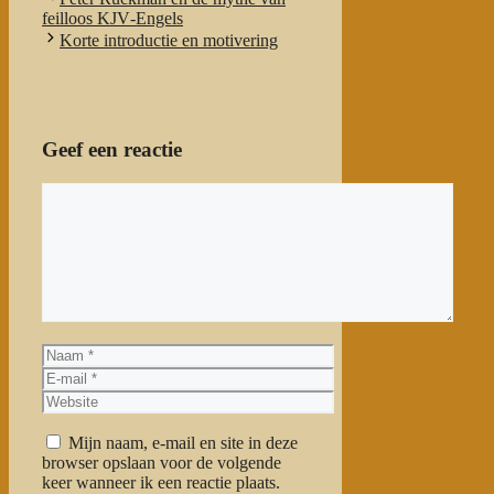
feilloos KJV‑Engels
Korte introductie en motivering
Geef een reactie
Reactie
Naam
E-
mail
Website
Mijn naam, e-mail en site in deze
browser opslaan voor de volgende
keer wanneer ik een reactie plaats.