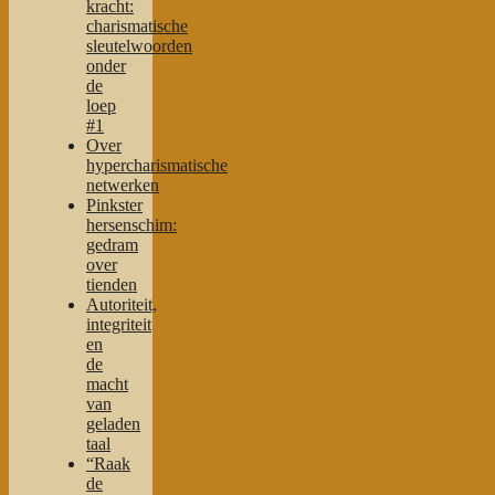
kracht:
charismatische
sleutelwoorden
onder
de
loep
#1
Over
hypercharismatische
netwerken
Pinkster
hersenschim:
gedram
over
tienden
Autoriteit,
integriteit
en
de
macht
van
geladen
taal
“Raak
de