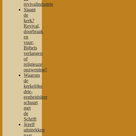
revivalindustrie
Slaapt
de
kerk?
Revival,
doorbraak
en
vuur:
Bijbels
verlangen
of
religieuze
opzweping?
Waarom
de
kerkelijke
drie-
eenheidsleer
schuurt
met
de
Schrift
Jezelf
uitstrekken
naar