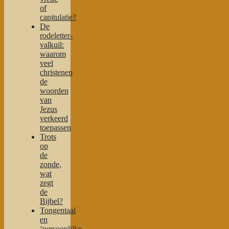
of
capitulatie?
De
rodeletter-
valkuil:
waarom
veel
christenen
de
woorden
van
Jezus
verkeerd
toepassen
Trots
op
de
zonde,
wat
zegt
de
Bijbel?
Tongentaal
en
‘persoonlijke