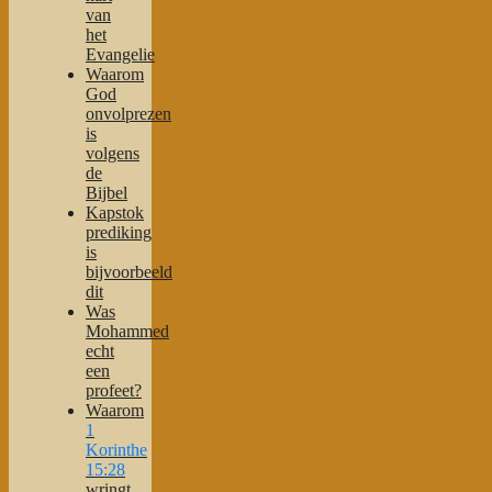
van
het
Evangelie
Waarom
God
onvolprezen
is
volgens
de
Bijbel
Kapstok
prediking
is
bijvoorbeeld
dit
Was
Mohammed
echt
een
profeet?
Waarom
1
Korinthe
15:28
wringt