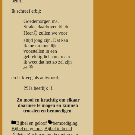
beurt.
Ik schreef erbij:
Goedemorgen ma.
Straks, daarboven bij de
Heer,👆 zullen we voor
altijd jong zijn. Dat kan
ik me nu moeilijk
voorstellen in een
gebrekkig lichaam, maar
ik weet dat het zo zal zijn
🙏🏼
en ik kreeg als antwoord;
😍Ja heerlijk !!!
Zo mooi en krachtig om elkaar
daarmee te mogen en kunnen
troosten en bemoedigen.
Categorieën
Tags
Bijbel en geloof
bemoediging
,
Bijbel en geloof
,
Bijbel in beeld
Peter Ruckman en de mythe van