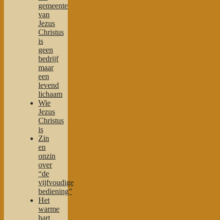
gemeente
van
Jezus
Christus
is
geen
bedrijf
maar
een
levend
lichaam
Wie
Jezus
Christus
is
Zin
en
onzin
over
“de
vijfvoudige
bediening”
Het
warme
hart