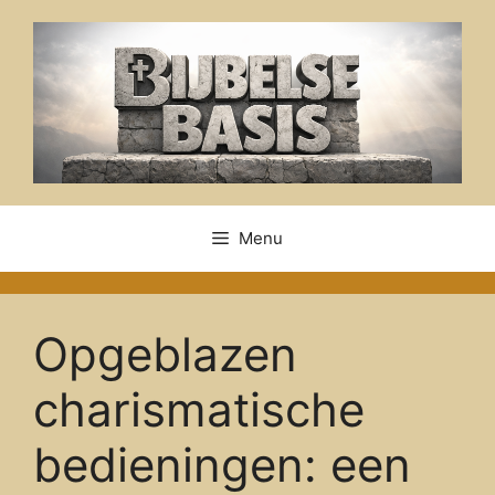
Ga
naar
de
inhoud
Menu
Opgeblazen
charismatische
bedieningen: een