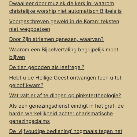
Dwaalleer door muziek de kerk in: waarom
christelijke worship niet automatisch Bijbels is
Voorgeschreven geweld in de Koran: teksten
niet wegpoetsen
Door Zijn striemen genezen, waarvan?
Waarom een Bijbelvertaling begrijpelijk moet
blijven
De tien geboden als leefregel?
Hebt u de Heilige Geest ontvangen toen u tot
geloof kwam?
Wat valt er af te dingen op pinkstertheologie?
Als een genezingsdienst eindigt in het graf: de
harde werkelijkheid achter charismatische
genezingsclaims
De ‘vijfvoudige bediening’ nogmaals tegen het