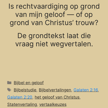
Is rechtvaardiging op grond
van mijn geloof — of op
grond van Christus’ trouw?
De grondtekst laat die
vraag niet wegvertalen.
Categorieën
Bijbel en geloof
Tags
Bijbelstudie
,
Bijbelvertalingen
,
Galaten 2:16
,
Galaten 2:20
,
het geloof van Christus
,
Statenvertaling
,
vertaalkeuzes