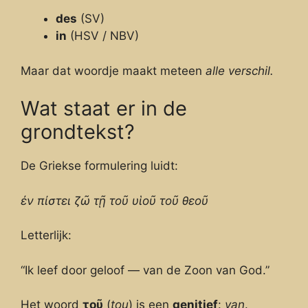
des
(SV)
in
(HSV / NBV)
Maar dat woordje maakt meteen
alle verschil.
Wat staat er in de
grondtekst?
De Griekse formulering luidt:
ἐν πίστει ζῶ τῇ τοῦ υἱοῦ τοῦ θεοῦ
Letterlijk:
“Ik leef door geloof — van de Zoon van God.”
Het woord
τοῦ
(
tou
) is een
genitief
:
van
.