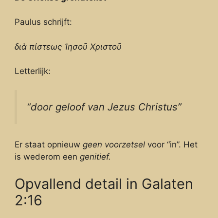
Paulus schrijft:
διὰ πίστεως Ἰησοῦ Χριστοῦ
Letterlijk:
“door geloof van Jezus Christus”
Er staat opnieuw
geen voorzetsel
voor “in”. Het
is wederom een
genitief.
Opvallend detail in Galaten
2:16