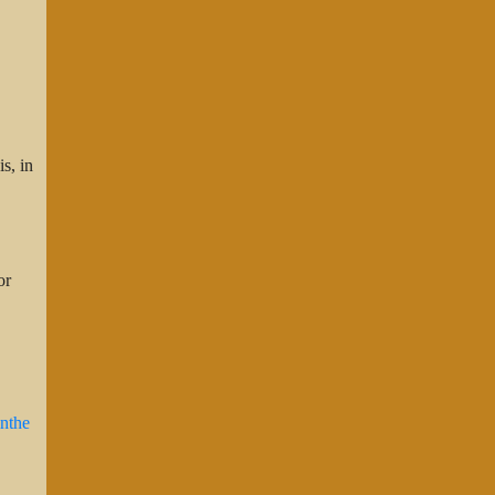
s, in
or
nthe