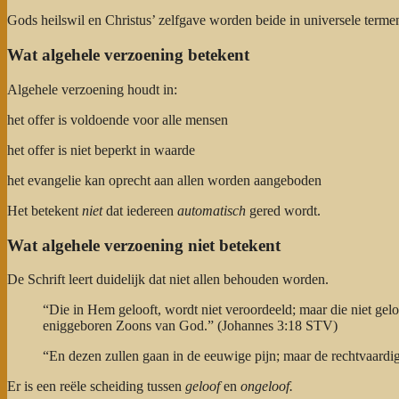
Gods heilswil en Christus’ zelfgave worden beide in universele terme
Wat algehele verzoening betekent
Algehele verzoening houdt in:
het offer is voldoende voor alle mensen
het offer is niet beperkt in waarde
het evangelie kan oprecht aan allen worden aangeboden
Het betekent
niet
dat iedereen
automatisch
gered wordt.
Wat algehele verzoening niet betekent
De Schrift leert duidelijk dat niet allen behouden worden.
“Die in Hem gelooft, wordt niet veroordeeld; maar die niet geloo
eniggeboren Zoons van God.” (Johannes 3:18 STV)
“En dezen zullen gaan in de eeuwige pijn; maar de rechtvaard
Er is een reële scheiding tussen
geloof
en
ongeloof.