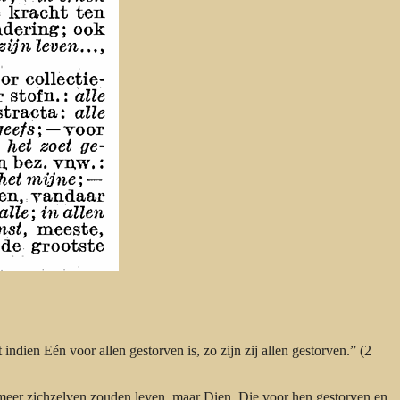
 indien Eén voor allen gestorven is, zo zijn zij allen gestorven.” (2
t meer zichzelven zouden leven, maar Dien, Die voor hen gestorven en