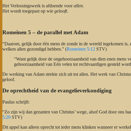
Het Verlossingswerk is afdoende voor
allen.
Het wordt toegepast op wie
gelooft.
Romeinen 5 – de parallel met Adam
“Daarom, gelijk door één mens de zonde in de wereld ingekomen is, e
welken allen gezondigd hebben.” (
Romeinen 5:12
STV)
“Want gelijk door de ongehoorzaamheid van dien enen mens vele
gehoorzaamheid van Eén velen tot rechtvaardigen gesteld wo
De werking van Adam strekte zich uit tot allen. Het werk van Christus
geloof.
De oprechtheid van de evangelieverkondiging
Paulus schrijft:
“Zo zijn wij dan gezanten van Christus’ wege, alsof God door ons ba
5:20
STV)
Dit appel kan alleen oprecht tot ieder mens klinken wanneer er werkel