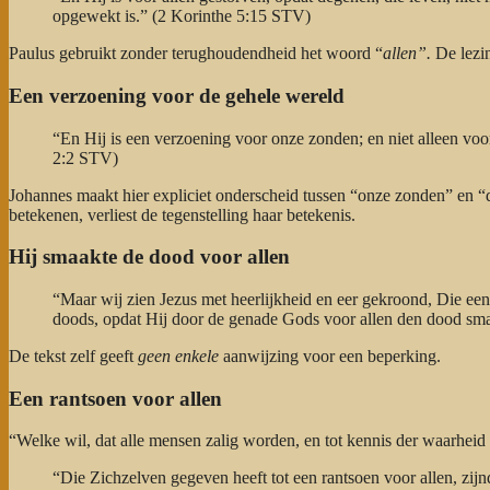
opgewekt is.” (2 Korinthe 5:15 STV)
Paulus gebruikt zonder terughoudendheid het woord “
allen”.
De lezin
Een verzoening voor de gehele wereld
“En Hij is een verzoening voor onze zonden; en niet alleen vo
2:2 STV)
Johannes maakt hier expliciet onderscheid tussen “onze zonden” en “
betekenen, verliest de tegenstelling haar betekenis.
Hij smaakte de dood voor allen
“Maar wij zien Jezus met heerlijkheid en eer gekroond, Die e
doods, opdat Hij door de genade Gods voor allen den dood s
De tekst zelf geeft
geen enkele
aanwijzing voor een beperking.
Een rantsoen voor allen
“Welke wil, dat alle mensen zalig worden, en tot kennis der waarheid
“Die Zichzelven gegeven heeft tot een rantsoen voor allen, zijn