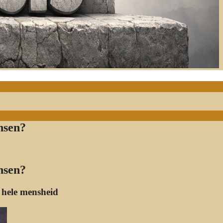
nsen?
nsen?
 hele mensheid