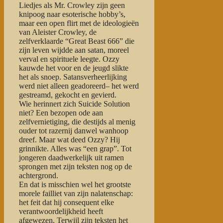
Liedjes als
Mr. Crowley
zijn geen
knipoog naar esoterische hobby’s,
maar een open flirt met de ideologieën
van Aleister Crowley, de
zelfverklaarde “Great Beast 666” die
zijn leven wijdde aan satan, moreel
verval en spirituele leegte. Ozzy
kauwde het voor en de jeugd slikte
het als snoep. Satansverheerlijking
werd niet alleen geadoreerd– het werd
gestreamd, gekocht en gevierd.
Wie herinnert zich
Suicide Solution
niet? Een bezopen ode aan
zelfvernietiging, die destijds al menig
ouder tot razernij danwel wanhoop
dreef. Maar wat deed Ozzy? Hij
grinnikte. Alles was “een grap”. Tot
jongeren daadwerkelijk uit ramen
sprongen met zijn teksten nog op de
achtergrond.
En dat is misschien wel het grootste
morele failliet van zijn nalatenschap:
het feit dat hij consequent elke
verantwoordelijkheid heeft
afgewezen.
Terwijl zijn teksten het