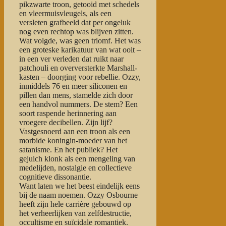
pikzwarte troon
, getooid met
schedels
en vleermuisvleugels
, als een
versleten grafbeeld dat per ongeluk
nog even rechtop was blijven zitten.
Wat volgde, was geen triomf. Het was
een groteske karikatuur van wat ooit –
in een ver verleden dat ruikt naar
patchouli en overversterkte Marshall-
kasten – doorging voor rebellie. Ozzy,
inmiddels 76 en meer siliconen en
pillen dan mens, stamelde zich door
een handvol nummers. De stem? Een
soort raspende herinnering aan
vroegere decibellen. Zijn lijf?
Vastgesnoerd aan een troon als een
morbide koningin-moeder van het
satanisme. En het publiek? Het
gejuich klonk als een mengeling van
medelijden, nostalgie en collectieve
cognitieve dissonantie.
Want laten we het beest eindelijk eens
bij de naam noemen.
Ozzy Osbourne
heeft zijn hele carrière gebouwd op
het verheerlijken van zelfdestructie,
occultisme en suïcidale romantiek.