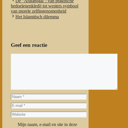
De “Arafatsjaal”: van praktische
bedoeïenenkledij tot westers symbool
van morele zelfingenomenheid
Het Islamitisch dilemma
Geef een reactie
Reactie
Naam
E-
mail
Website
Mijn naam, e-mail en site in deze