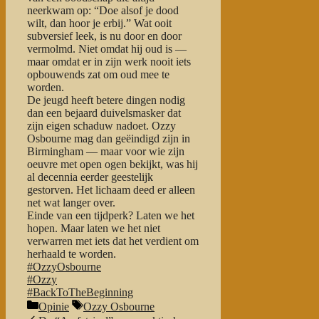
neerkwam op: “Doe alsof je dood
wilt, dan hoor je erbij.” Wat ooit
subversief leek, is nu door en door
vermolmd. Niet omdat hij oud is —
maar omdat er in zijn werk
nooit iets
opbouwends zat om oud mee te
worden.
De jeugd heeft betere dingen nodig
dan een bejaard duivelsmasker dat
zijn eigen schaduw nadoet. Ozzy
Osbourne mag dan geëindigd zijn in
Birmingham — maar voor wie zijn
oeuvre met open ogen bekijkt,
was hij
al decennia eerder geestelijk
gestorven.
Het lichaam deed er alleen
net wat langer over.
Einde van een tijdperk? Laten we het
hopen. Maar laten we het niet
verwarren met iets dat het verdient om
herhaald te worden.
#OzzyOsbourne
#Ozzy
#BackToTheBeginning
Categorieën
Tags
Opinie
Ozzy Osbourne