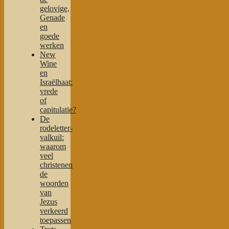
gelovige,
Genade
en
goede
werken
New
Wine
en
Israëlhaat:
vrede
of
capitulatie?
De
rodeletter-
valkuil:
waarom
veel
christenen
de
woorden
van
Jezus
verkeerd
toepassen