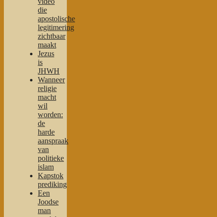
video
die
apostolische
legitimering
zichtbaar
maakt
Jezus
is
JHWH
Wanneer
religie
macht
wil
worden:
de
harde
aanspraak
van
politieke
islam
Kapstok
prediking
Een
Joodse
man