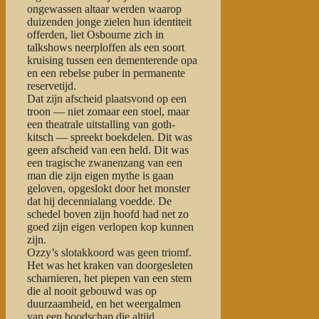
ongewassen altaar werden waarop
duizenden jonge zielen hun identiteit
offerden, liet Osbourne zich in
talkshows neerploffen als een soort
kruising tussen een dementerende opa
en een rebelse puber in permanente
reservetijd.
Dat zijn afscheid plaatsvond op een
troon — niet zomaar een stoel, maar
een theatrale uitstalling van goth-
kitsch — spreekt boekdelen. Dit was
geen afscheid van een held. Dit was
een
tragische zwanenzang van een
man die zijn eigen mythe is gaan
geloven
, opgeslokt door het monster
dat hij decennialang voedde. De
schedel boven zijn hoofd had net zo
goed zijn eigen verlopen kop kunnen
zijn.
Ozzy’s slotakkoord was geen triomf.
Het was het kraken van doorgesleten
scharnieren, het piepen van een stem
die al nooit gebouwd was op
duurzaamheid, en het weergalmen
van een boodschap die altijd