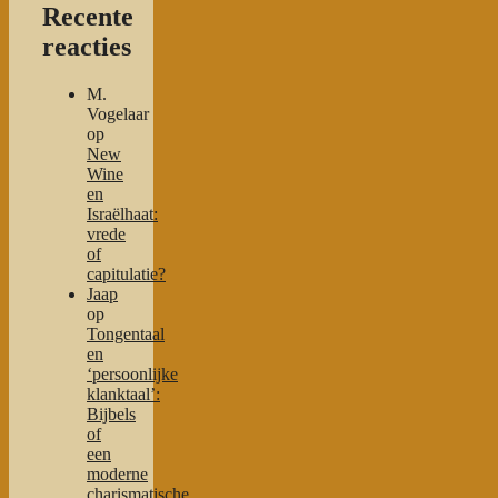
Recente
reacties
M.
Vogelaar
op
New
Wine
en
Israëlhaat:
vrede
of
capitulatie?
Jaap
op
Tongentaal
en
‘persoonlijke
klanktaal’:
Bijbels
of
een
moderne
charismatische