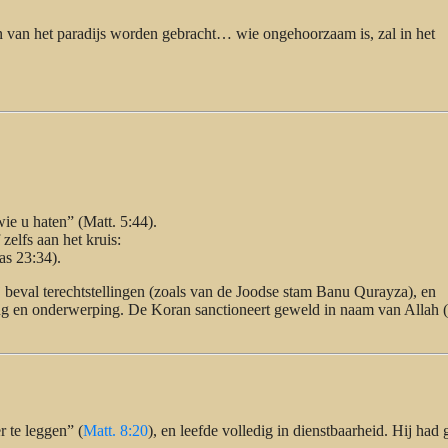
n van het paradijs worden gebracht… wie ongehoorzaam is, zal in het
ie u haten” (Matt. 5:44).
 zelfs aan het kruis:
as 23:34).
 beval terechtstellingen (zoals van de Joodse stam Banu Qurayza), en
ing en onderwerping. De Koran sanctioneert geweld in naam van Allah 
 te leggen” (
Matt. 8:20
), en leefde volledig in dienstbaarheid. Hij had