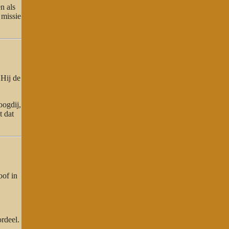
n als
 missie
 Hij de
oogdij,
t dat
oof in
rdeel.