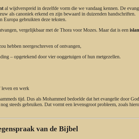
nt
al wijdverspreid in dezelfde vorm die we vandaag kennen. De evang
euw als canoniek erkend en zijn bewaard in duizenden handschriften.
en Europa gebruikten deze teksten.
ntvangen, vergelijkbaar met de Thora voor Mozes. Maar dat is een
isla
 zou hebben neergeschreven of ontvangen,
nding – opgetekend door vier ooggetuigen of hun metgezellen.
s’ leven en werk
Mohammeds tijd. Dus als Mohammed bedoelde dat het evangelie door Go
 nog steeds gebruiken. Dat vormt een levensgroot probleem, zoals hier
tegenspraak van de Bijbel