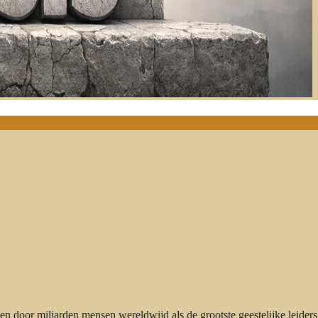
n door miljarden mensen wereldwijd als de grootste geestelijke leiders