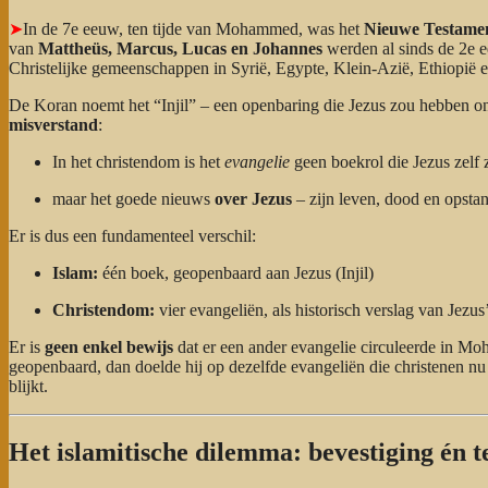
➤
In de 7e eeuw, ten tijde van Mohammed, was het
Nieuwe Testame
van
Mattheüs, Marcus, Lucas en Johannes
werden al sinds de 2e e
Christelijke gemeenschappen in Syrië, Egypte, Klein-Azië, Ethiopië 
De Koran noemt het “Injil” – een openbaring die Jezus zou hebben o
misverstand
:
In het christendom is het
evangelie
geen boekrol die Jezus zelf
maar het goede nieuws
over Jezus
– zijn leven, dood en opsta
Er is dus een fundamenteel verschil:
Islam:
één boek, geopenbaard aan Jezus (Injil)
Christendom:
vier evangeliën, als historisch verslag van Jezu
Er is
geen enkel bewijs
dat er een ander evangelie circuleerde in 
geopenbaard, dan doelde hij op dezelfde evangeliën die christenen nu
blijkt.
Het islamitische dilemma: bevestiging én 