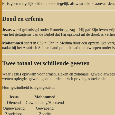
Er is geen mogelijkheid om beide tegelijk als waarheid te aanvaarden.
Dood en erfenis
Jezus
werd gekruisigd onder Romeins gezag – Hij gaf Zijn leven vrijw
van het getuigenis van de Bijbel dat Hij opstond uit de dood, is verhe
Mohammed
stierf in 632 n.Chr. in Medina door een opzettelijke ver
nadat hij het Arabisch Schiereiland politiek had onderworpen onder is
Twee totaal verschillende geesten
Waar
Jezus
opkwam voor armen, zieken en zondaars, geweld afwees e
wetten oplegde, geweld goedkeurde en zich privileges toekende.
Hun gezindheid is tegengesteld:
Jezus
Mohammed
Dienend
Gewelddadig/Heersend
Ongewapend
Gewapend
Zondeloos
Zondig