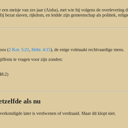
en meisje van zes jaar (Aisha), met wie hij volgens de overlevering d
j bezat slaven, rijkdom, en leidde zijn gemeenschap als politiek, religi
oos (
2 Kor. 5:21
,
Hebr. 4:15
), de enige volmaakt rechtvaardige mens.
ffenis te vragen voor zijn zonden:
48:2)
tzelfde als nu
rkondigde later is verdwenen of verdraaid. Maar dit klopt niet.