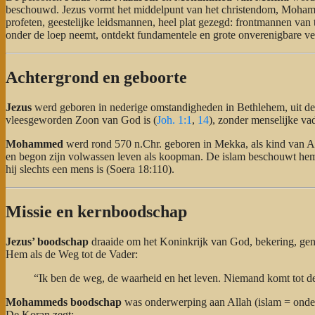
beschouwd. Jezus vormt het middelpunt van het christendom, Mohamm
profeten, geestelijke leidsmannen, heel plat gezegd: frontmannen van
onder de loep neemt, ontdekt fundamentele en grote onverenigbare ver
Achtergrond en geboorte
Jezus
werd geboren in nederige omstandigheden in Bethlehem, uit de 
vleesgeworden Zoon van God is (
Joh. 1:1
,
14
), zonder menselijke va
Mohammed
werd rond 570 n.Chr. geboren in Mekka, als kind van Ab
en begon zijn volwassen leven als koopman. De islam beschouwt hem als
hij slechts een mens is (Soera 18:110).
Missie en kernboodschap
Jezus’ boodschap
draaide om het Koninkrijk van God, bekering, gena
Hem als de Weg tot de Vader:
“Ik ben de weg, de waarheid en het leven. Niemand komt tot de
Mohammeds boodschap
was onderwerping aan Allah (islam = onder
De Koran zegt: