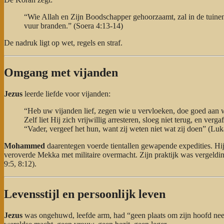
“Wie Allah en Zijn Boodschapper gehoorzaamt, zal in de tuine
vuur branden.” (Soera 4:13-14)
De nadruk ligt op wet, regels en straf.
Omgang met vijanden
Jezus
leerde liefde voor vijanden:
“Heb uw vijanden lief, zegen wie u vervloeken, doe goed aan w
Zelf liet Hij zich vrijwillig arresteren, sloeg niet terug, en vergaf
“Vader, vergeef het hun, want zij weten niet wat zij doen” (Luk
Mohammed
daarentegen voerde tientallen gewapende expedities. Hij
veroverde Mekka met militaire overmacht. Zijn praktijk was vergeld
9:5, 8:12).
Levensstijl en persoonlijk leven
Jezus
was ongehuwd, leefde arm, had “geen plaats om zijn hoofd neer