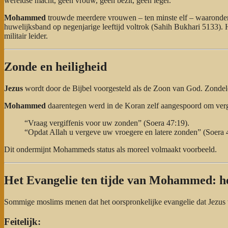
wereldse macht, geen vrouw, geen bezit, geen leger.
Mohammed
trouwde meerdere vrouwen – ten minste elf – waaronder e
huwelijksband op negenjarige leeftijd voltrok (Sahih Bukhari 5133). Hi
militair leider.
Zonde en heiligheid
Jezus
wordt door de Bijbel voorgesteld als de Zoon van God. Zondel
Mohammed
daarentegen werd in de Koran zelf aangespoord om vergi
“Vraag vergiffenis voor uw zonden” (Soera 47:19).
“Opdat Allah u vergeve uw vroegere en latere zonden” (Soera 
Dit ondermijnt Mohammeds status als moreel volmaakt voorbeeld.
Het Evangelie ten tijde van Mohammed: he
Sommige moslims menen dat het oorspronkelijke evangelie dat Jezus ve
Feitelijk: