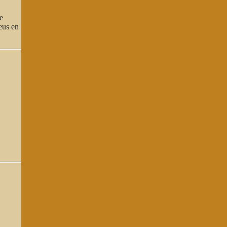
e
eus en