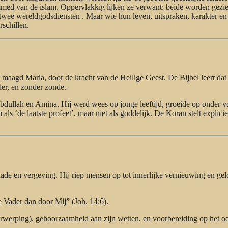
ed van de islam. Oppervlakkig lijken ze verwant: beide worden gezie
 twee wereldgodsdiensten . Maar wie hun leven, uitspraken, karakter en
schillen.
maagd Maria, door de kracht van de Heilige Geest. De Bijbel leert dat
der, en zonder zonde.
dullah en Amina. Hij werd wees op jonge leeftijd, groeide op onder v
 ‘de laatste profeet’, maar niet als goddelijk. De Koran stelt explicie
de en vergeving. Hij riep mensen op tot innerlijke vernieuwing en gel
 Vader dan door Mij” (Joh. 14:6).
werping), gehoorzaamheid aan zijn wetten, en voorbereiding op het oo