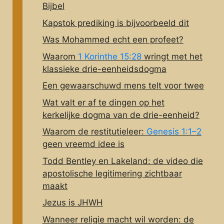
Bijbel
Kapstok prediking is bijvoorbeeld dit
Was Mohammed echt een profeet?
Waarom
1 Korinthe 15:28
wringt met het
klassieke drie-eenheidsdogma
Een gewaarschuwd mens telt voor twee
Wat valt er af te dingen op het
kerkelijke dogma van de drie-eenheid?
Waarom de restitutieleer:
Genesis 1:1–2
geen vreemd idee is
Todd Bentley en Lakeland: de video die
apostolische legitimering zichtbaar
maakt
Jezus is JHWH
Wanneer religie macht wil worden: de