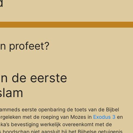
d
 profeet?
an de eerste
slam
hammeds eerste openbaring de toets van de Bijbel
vergeleken met de roeping van Mozes in
Exodus 3
en
aka’s bevestiging werkelijk overeenkomt met de
boodschap niet aansluit bij het Bijbelse getuigenis,