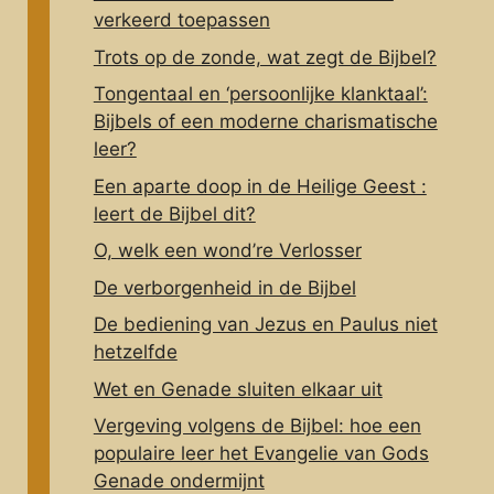
verkeerd toepassen
Trots op de zonde, wat zegt de Bijbel?
Tongentaal en ‘persoonlijke klanktaal’:
Bijbels of een moderne charismatische
leer?
Een aparte doop in de Heilige Geest :
leert de Bijbel dit?
O, welk een wond’re Verlosser
De verborgenheid in de Bijbel
De bediening van Jezus en Paulus niet
hetzelfde
Wet en Genade sluiten elkaar uit
Vergeving volgens de Bijbel: hoe een
populaire leer het Evangelie van Gods
Genade ondermijnt