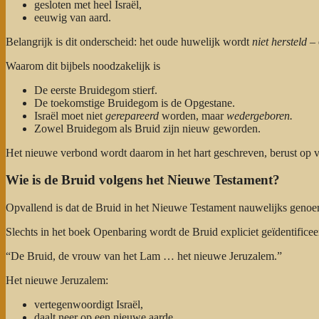
gesloten met heel Israël,
eeuwig van aard.
Belangrijk is dit onderscheid: het oude huwelijk wordt
niet hersteld –
Waarom dit bijbels noodzakelijk is
De eerste Bruidegom stierf.
De toekomstige Bruidegom is de Opgestane.
Israël moet niet
gerepareerd
worden, maar
wedergeboren.
Zowel Bruidegom als Bruid zijn nieuw geworden.
Het nieuwe verbond wordt daarom in het hart geschreven, berust op v
Wie is de Bruid volgens het Nieuwe Testament?
Opvallend is dat de Bruid in het Nieuwe Testament nauwelijks genoemd 
Slechts in het boek Openbaring wordt de Bruid expliciet geïdentificee
“De Bruid, de vrouw van het Lam … het nieuwe Jeruzalem.”
Het nieuwe Jeruzalem:
vertegenwoordigt Israël,
daalt neer op een nieuwe aarde,