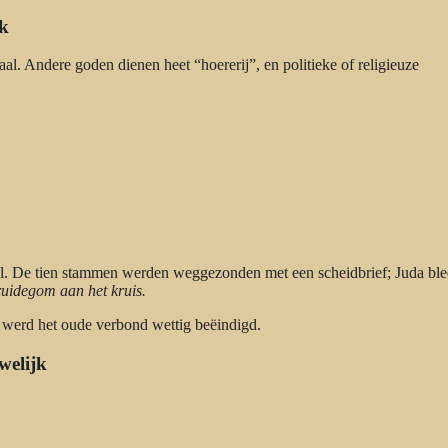
jk
al. Andere goden dienen heet “hoererij”, en politieke of religieuze
ël. De tien stammen werden weggezonden met een scheidbrief; Juda ble
uidegom aan het kruis.
 werd het oude verbond wettig beëindigd.
welijk