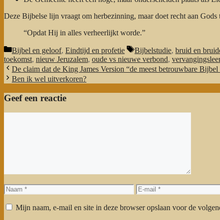
Deze Bijbelse lijn vraagt om herbezinning, maar doet recht aan Gods t
“Opdat Hij in alles verheerlijkt worde.”
Categorieën
Tags
Bijbel en geloof
,
Eindtijd en profetie
Bijbelstudie
,
bruid en brui
toekomst
,
nieuw Jeruzalem
,
oude vs nieuwe verbond
,
vervangingslee
De claim dat de King James Version “de meest betrouwbare Bijbel 
Ben ik wel uitverkoren?
Geef een reactie
Reactie
Naam
E-
mail
Mijn naam, e-mail en site in deze browser opslaan voor de volgend