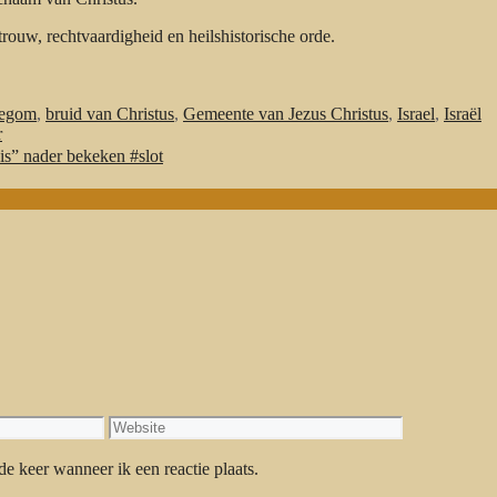
rouw, rechtvaardigheid en heilshistorische orde.
degom
,
bruid van Christus
,
Gemeente van Jezus Christus
,
Israel
,
Israël
r
is” nader bekeken #slot
Website
e keer wanneer ik een reactie plaats.