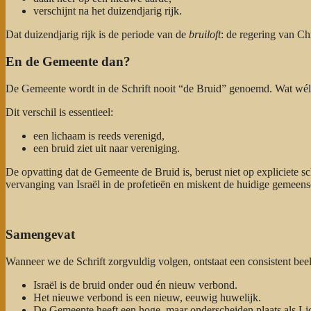
verschijnt na het duizendjarig rijk.
Dat duizendjarig rijk is de periode van de
bruiloft
: de regering van Ch
En de Gemeente dan?
De Gemeente wordt in de Schrift nooit “de Bruid” genoemd. Wat wél
Dit verschil is essentieel:
een lichaam is reeds verenigd,
een bruid ziet uit naar vereniging.
De opvatting dat de Gemeente de Bruid is, berust niet op expliciete sch
vervanging van Israël in de profetieën en miskent de huidige gemeen
Samengevat
Wanneer we de Schrift zorgvuldig volgen, ontstaat een consistent bee
Israël is de bruid onder oud én nieuw verbond.
Het nieuwe verbond is een nieuw, eeuwig huwelijk.
De Gemeente heeft een hoge, maar onderscheiden plaats als Li