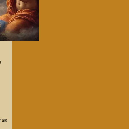
t
 als