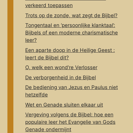
verkeerd toepassen
Trots op de zonde, wat zegt de Bijbel?
Tongentaal en ‘persoonlijke klanktaal’:
Bijbels of een moderne charismatische
leer?
Een aparte doop in de Heilige Geest :
leert de Bijbel dit?
O, welk een wond’re Verlosser
De verborgenheid in de Bijbel
De bediening van Jezus en Paulus niet
hetzelfde
Wet en Genade sluiten elkaar uit
Vergeving volgens de Bijbel: hoe een
populaire leer het Evangelie van Gods
Genade ondermijnt