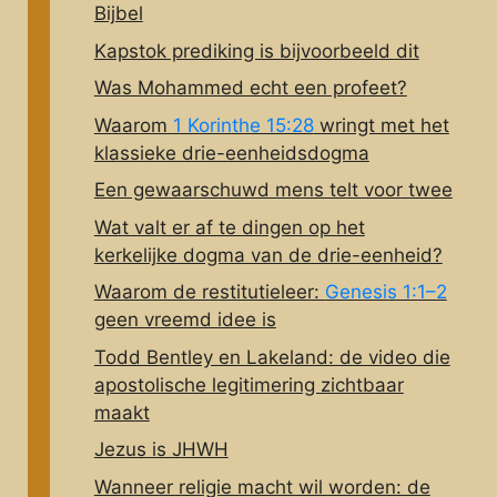
Bijbel
Kapstok prediking is bijvoorbeeld dit
Was Mohammed echt een profeet?
Waarom
1 Korinthe 15:28
wringt met het
klassieke drie-eenheidsdogma
Een gewaarschuwd mens telt voor twee
Wat valt er af te dingen op het
kerkelijke dogma van de drie-eenheid?
Waarom de restitutieleer:
Genesis 1:1–2
geen vreemd idee is
Todd Bentley en Lakeland: de video die
apostolische legitimering zichtbaar
maakt
Jezus is JHWH
Wanneer religie macht wil worden: de