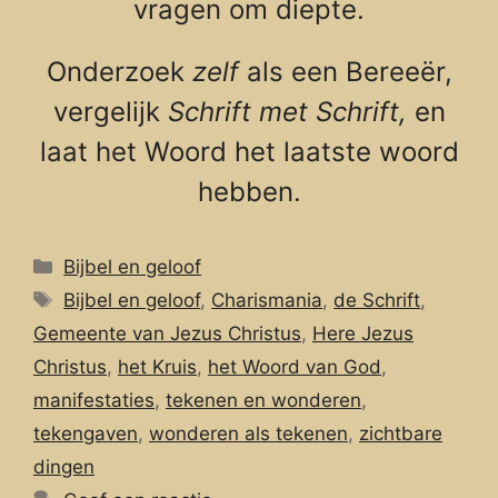
vragen om diepte.
Onderzoek
zelf
als een Bereeër,
vergelijk
Schrift met Schrift,
en
laat het Woord het laatste woord
hebben.
Categorieën
Bijbel en geloof
Tags
Bijbel en geloof
,
Charismania
,
de Schrift
,
Gemeente van Jezus Christus
,
Here Jezus
Christus
,
het Kruis
,
het Woord van God
,
manifestaties
,
tekenen en wonderen
,
tekengaven
,
wonderen als tekenen
,
zichtbare
dingen