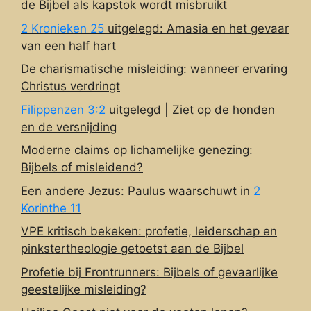
de Bijbel als kapstok wordt misbruikt
2 Kronieken 25
uitgelegd: Amasia en het gevaar
van een half hart
De charismatische misleiding: wanneer ervaring
Christus verdringt
Filippenzen 3:2
uitgelegd | Ziet op de honden
en de versnijding
Moderne claims op lichamelijke genezing:
Bijbels of misleidend?
Een andere Jezus: Paulus waarschuwt in
2
Korinthe 11
VPE kritisch bekeken: profetie, leiderschap en
pinkstertheologie getoetst aan de Bijbel
Profetie bij Frontrunners: Bijbels of gevaarlijke
geestelijke misleiding?