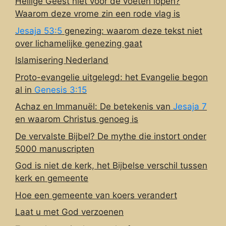
Heilige Geest niet voor de voeten lopen?
Waarom deze vrome zin een rode vlag is
Jesaja 53:5
genezing: waarom deze tekst niet
over lichamelijke genezing gaat
Islamisering Nederland
Proto-evangelie uitgelegd: het Evangelie begon
al in
Genesis 3:15
Achaz en Immanuël: De betekenis van
Jesaja 7
en waarom Christus genoeg is
De vervalste Bijbel? De mythe die instort onder
5000 manuscripten
God is niet de kerk, het Bijbelse verschil tussen
kerk en gemeente
Hoe een gemeente van koers verandert
Laat u met God verzoenen