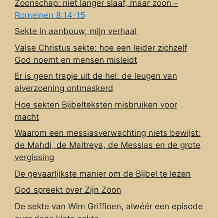
Zoonschap: niet langer slaaf, maar zoon –
Romeinen 8:14-15
Sekte in aanbouw, mijn verhaal
Valse Christus sekte: hoe een leider zichzelf
God noemt en mensen misleidt
Er is geen trapje uit de hel: de leugen van
alverzoening ontmaskerd
Hoe sekten Bijbelteksten misbruiken voor
macht
Waarom een messiasverwachting niets bewijst:
de Mahdi, de Maitreya, de Messias en de grote
vergissing
De gevaarlijkste manier om de Bijbel te lezen
God spreekt over Zijn Zoon
De sekte van Wim Griffioen, alwéér een episode