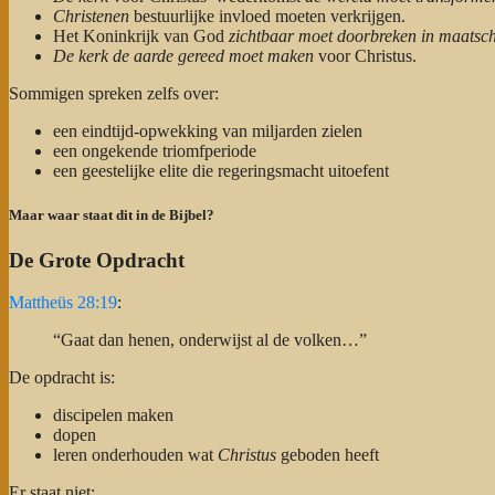
Christenen
bestuurlijke invloed moeten verkrijgen.
Het Koninkrijk van God
zichtbaar moet doorbreken in maatscha
De kerk de aarde gereed moet maken
voor Christus.
Sommigen spreken zelfs over:
een eindtijd-opwekking van miljarden zielen
een ongekende triomfperiode
een geestelijke elite die regeringsmacht uitoefent
Maar waar staat dit in de Bijbel?
De Grote Opdracht
Mattheüs 28:19
:
“Gaat dan henen, onderwijst al de volken…”
De opdracht is:
discipelen maken
dopen
leren onderhouden wat
Christus
geboden heeft
Er staat niet: