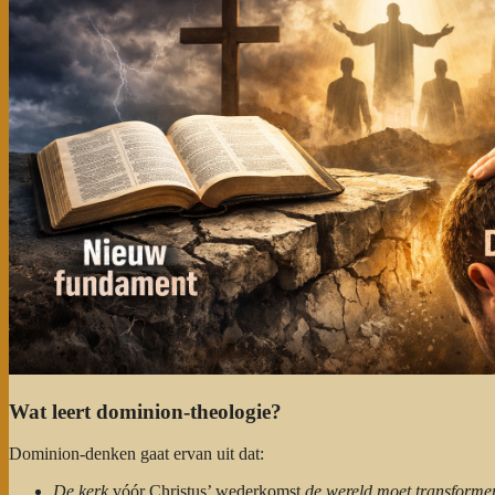
Wat leert dominion-theologie?
Dominion-denken gaat ervan uit dat:
De kerk
vóór Christus’ wederkomst
de wereld moet transforme