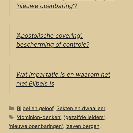
‘nieuwe openbaring’?
‘Apostolische covering’:
bescherming of controle?
Wat impartatie is en waarom het
niet Bijbels is
Categorieën
Bijbel en geloof
,
Sekten en dwaalleer
Tags
'dominion-denken'
,
'gezalfde leiders'
,
'nieuwe openbaringen'
,
'zeven bergen
,