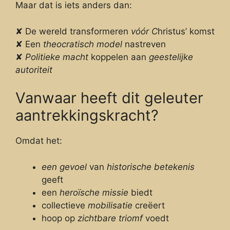
Maar dat is iets anders dan:
✘ De wereld transformeren
vóór C
hristus’ komst
✘ Een
theocratisch model
nastreven
✘
Politieke macht
koppelen aan
geestelijke
autoriteit
Vanwaar heeft dit geleuter
aantrekkingskracht?
Omdat het:
een gevoel
van
historische betekenis
geeft
een
heroïsche missie
biedt
collectieve
mobilisatie
creëert
hoop op
zichtbare triomf
voedt