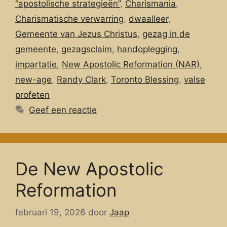
“apostolische strategieën”
,
Charismania
,
Charismatische verwarring
,
dwaalleer
,
Gemeente van Jezus Christus
,
gezag in de
gemeente
,
gezagsclaim
,
handoplegging
,
impartatie
,
New Apostolic Reformation (NAR)
,
new-age
,
Randy Clark
,
Toronto Blessing
,
valse
profeten
Geef een reactie
De New Apostolic
Reformation
februari 19, 2026
door
Jaap