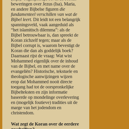
beweringen over Jezus (Isa), Maria,
en andere Bijbelse figuren
die
fundamenteel verschillen van wat de
Bijbel leert
.
Dit leidt tot een belangrijk
spanningsveld, vaak aangeduid als
“het islamitisch dilemma”
: als de
Bijbel betrouwbaar is, dan spreekt de
Koran zichzelf tegen; maar als de
Bijbel corrupt is, waarom bevestigt de
Koran die dan als goddelijk boek?
Daarnaast rijst de vraag:
Wat wist
Mohammed eigenlijk over de inhoud
van de Bijbel, en met name over de
evangeliën?
Historische, tekstuele en
theologische aanwijzingen wijzen
erop dat Mohammed nooit directe
toegang had tot de oorspronkelijke
Bijbelteksten en zijn informatie
baseerde op mondelinge overlevering
en (mogelijk foutieve) tradities uit de
marge van het jodendom en
christendom.
Wat zegt de Koran over de eerdere