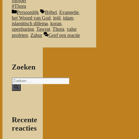
#Bijbel
#Thora
Categorieën
Tags
Persoonlijk
Bijbel
,
Evangelie
,
het Woord van God
,
injil
,
islam
,
islamitisch dillema
,
koran
,
openbaring
,
Tawrat
,
Thora
,
valse
profeten
,
Zabur
Geef een reactie
Zoeken
Zoeken
naar:
Recente
reacties