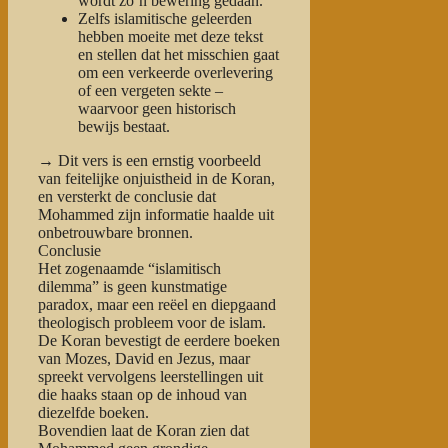
wordt zo’n bewering gedaan.
Zelfs islamitische geleerden
hebben moeite met deze tekst
en stellen dat het misschien gaat
om een
verkeerde overlevering
of een
vergeten sekte
–
waarvoor geen historisch
bewijs bestaat.
→ Dit vers is een ernstig voorbeeld
van
feitelijke onjuistheid
in de Koran,
en versterkt de conclusie dat
Mohammed zijn informatie haalde uit
onbetrouwbare bronnen
.
Conclusie
Het zogenaamde “islamitisch
dilemma” is geen kunstmatige
paradox, maar een reëel en diepgaand
theologisch probleem voor de islam.
De Koran bevestigt de eerdere boeken
van Mozes, David en Jezus, maar
spreekt vervolgens leerstellingen uit
die haaks staan op de inhoud van
diezelfde boeken.
Bovendien laat de Koran zien dat