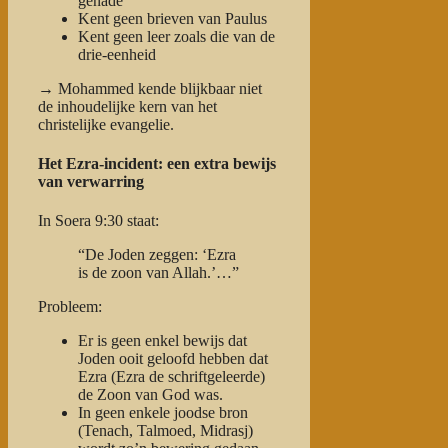
genade
Kent geen brieven van Paulus
Kent geen leer zoals die van de
drie-eenheid
→ Mohammed kende blijkbaar
niet
de inhoudelijke kern van het
christelijke evangelie
.
Het Ezra-incident: een extra bewijs
van verwarring
In Soera 9:30 staat:
“De Joden zeggen: ‘Ezra
is de zoon van Allah.’…”
Probleem:
Er is
geen enkel bewijs
dat
Joden ooit geloofd hebben dat
Ezra (Ezra de schriftgeleerde)
de
Zoon van God
was.
In geen enkele joodse bron
(Tenach, Talmoed, Midrasj)