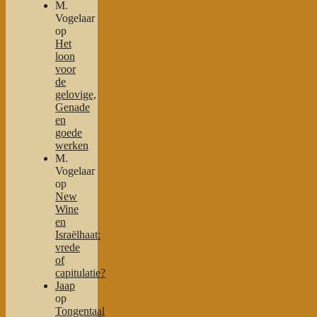
M.
Vogelaar
op
Het
loon
voor
de
gelovige,
Genade
en
goede
werken
M.
Vogelaar
op
New
Wine
en
Israëlhaat:
vrede
of
capitulatie?
Jaap
op
Tongentaal