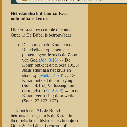
Het islamitisch dilemma: twee
onhoudbare keuzes
Hier ontstaat het centrale dilemma:
Optie 1: De Bijbel is betrouwbaar
Dan spreken de Koran en de
Bijbel elkaar
op essentiële
punten tegen
: Jezus
is
de Zoon
van God (
Joh. 3:16
)
↔
De
Koran ontkent dit (Soera 19:35)
Jezus
stierf
aan het kruis en
stond op (
Matt. 27–28
)
↔
De
Koran ontkent de kruisiging
(Soera 4:157) Verlossing komt
door geloof (
Ef. 2:8–9
)
↔
In de
Koran: verlossing door werken
(Soera 23:102–103)
→
Conclusie
: Als de Bijbel
betrouwbaar is, dan is de Koran in
theologische en historische zin onjuist.
Optie 2: De Bijbel is corrupt of