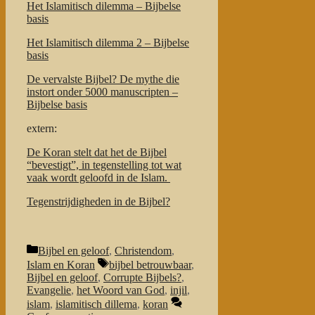
Het Islamitisch dilemma – Bijbelse
basis
Het Islamitisch dilemma 2 – Bijbelse
basis
De vervalste Bijbel? De mythe die
instort onder 5000 manuscripten –
Bijbelse basis
extern:
De Koran stelt dat het de Bijbel
“bevestigt”, in tegenstelling tot wat
vaak wordt geloofd in de Islam.
Tegenstrijdigheden in de Bijbel?
Categorieën
Bijbel en geloof
,
Christendom
,
Tags
Islam en Koran
bijbel betrouwbaar
,
Bijbel en geloof
,
Corrupte Bijbels?
,
Evangelie
,
het Woord van God
,
injil
,
islam
,
islamitisch dillema
,
koran