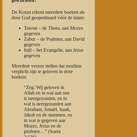
geschriften?
De Koran erkent meerdere boeken als
door God geopenbaard vóór de islam:
Tawrat
– de Thora, aan Mozes
gegeven
Zabur
– de Psalmen, aan David
gegeven
Injil
– het Evangelie, aan Jezus
gegeven
Meerdere verzen stellen dat moslims
verplicht zijn te geloven in deze
boeken:
“Zeg: Wij geloven in
Allah en in wat aan ons
is neergezonden, en in
wat is neergezonden aan
Abraham, Ismaël, Isaak,
Jakob en de stammen, en
in wat is gegeven aan
Mozes, Jezus en de
profeten…”
(Soera
2:136)