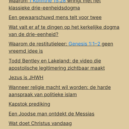
Waarom
1 Korinthe 15:28
wringt met het
klassieke drie-eenheidsdogma
Een gewaarschuwd mens telt voor twee
Wat valt er af te dingen op het kerkelijke dogma
van de drie-eenheid?
Waarom de restitutieleer:
Genesis 1:1–2
geen
vreemd idee is
Todd Bentley en Lakeland: de video die
apostolische legitimering zichtbaar maakt
Jezus is JHWH
Wanneer religie macht wil worden: de harde
aanspraak van politieke islam
Kapstok prediking
Een Joodse man ontdekt de Messias
Wat doet Christus vandaag