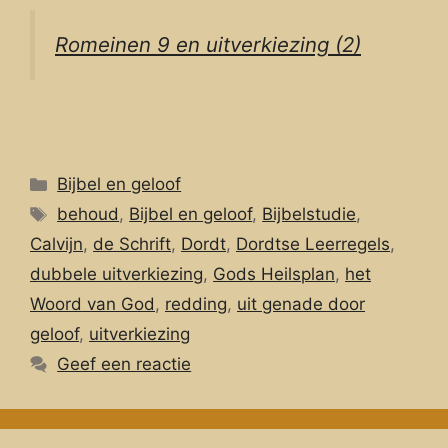
Romeinen 9 en uitverkiezing (2)
Categorieën
Bijbel en geloof
Tags
behoud
,
Bijbel en geloof
,
Bijbelstudie
,
Calvijn
,
de Schrift
,
Dordt
,
Dordtse Leerregels
,
dubbele uitverkiezing
,
Gods Heilsplan
,
het
Woord van God
,
redding
,
uit genade door
geloof
,
uitverkiezing
Geef een reactie