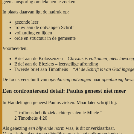
geen aansporing om tekenen te zoeken
In plaats daarvan ligt de nadruk op:
gezonde leer
trouw aan de ontvangen Schrift
volharding en lijden
orde en structuur in de gemeente
Voorbeelden:
Brief aan de Kolossenzen –
Christus is volkomen, niets toevoe
Brief aan de Efeziërs – leerstellige afronding
Tweede brief aan Timotheüs –
“Al de Schrift is van God ingeg
De focus verschuift van
openbaring ontvangen
naar
openbaring bewa
Een confronterend detail: Paulus geneest niet meer
In Handelingen geneest Paulus zieken. Maar later schrijft hij:
“Trofimus heb ik ziek achtergelaten te Milete.”
2 Timotheüs 4:20
Als genezing
een blijvende norm
was, is dit onverklaarbaar.
Maar als de tekengaven
tijdelijk
waren, is het volkomen logisch.