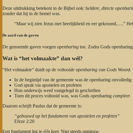
Deze uitdrukking betekent in de Bijbel ook: h
eldere, directe openbari
zonder dat hij in de hemel was.
“Maar wij zien Jezus met heerlijkheid en eer gekroond,….” He
De aard van de gaven
De genoemde gaven voegen
openbaring
toe. Zodra Gods openbaring 
Wat is “het volmaakte” dan wél?
“Het volmaakte” duidt op de
voltooide openbaring van Gods Woord.
In de begintijd van de gemeente was de openbaring onvolledig
God sprak via apostelen en profeten
Hun onderwijs werd vastgelegd in geschriften
Toen dit proces voltooid was, was Gods openbaring
compleet
Daarom schrijft Paulus dat de gemeente is:
“gebouwd op het fundament van apostelen en profeten”
Efeze 2:20
Een fundament leg je
één keer.
Niet steeds opnieuw.