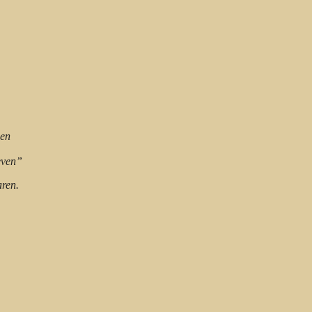
gen
even”
ren.