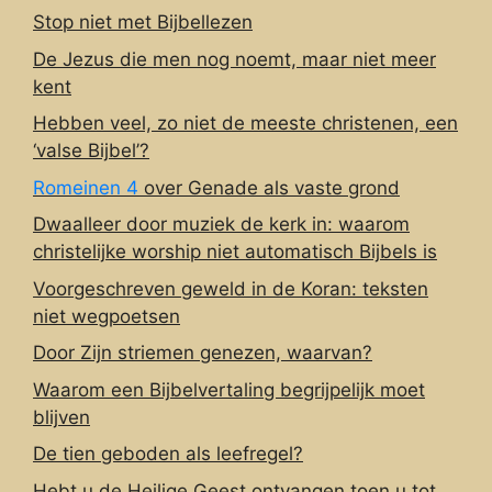
Stop niet met Bijbellezen
De Jezus die men nog noemt, maar niet meer
kent
Hebben veel, zo niet de meeste christenen, een
‘valse Bijbel’?
Romeinen 4
over Genade als vaste grond
Dwaalleer door muziek de kerk in: waarom
christelijke worship niet automatisch Bijbels is
Voorgeschreven geweld in de Koran: teksten
niet wegpoetsen
Door Zijn striemen genezen, waarvan?
Waarom een Bijbelvertaling begrijpelijk moet
blijven
De tien geboden als leefregel?
Hebt u de Heilige Geest ontvangen toen u tot