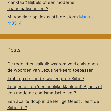
klanktaal’: Bijbels of een moderne
charismatische leer?
M. Vogelaar
op
Jezus stilt de storm
Markus
4:35–41
Posts
De rodeletter-valkuil: waarom veel christenen
de woorden van Jezus verkeerd toepassen
Trots op de zonde, wat zegt de Bijbel?
Tongentaal en ‘persoonlijke klanktaal’: Bijbels of
een moderne charismatische leer?
Een aparte doop in de Heilige Geest : leert de
Bijbel dit?