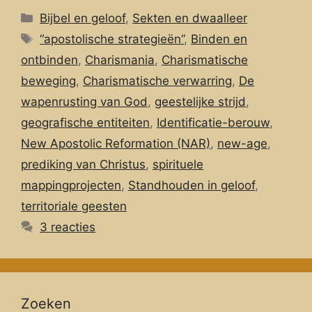
Categorieën
Bijbel en geloof
,
Sekten en dwaalleer
Tags
“apostolische strategieën”
,
Binden en
ontbinden
,
Charismania
,
Charismatische
beweging
,
Charismatische verwarring
,
De
wapenrusting van God
,
geestelijke strijd
,
geografische entiteiten
,
Identificatie-berouw
,
New Apostolic Reformation (NAR)
,
new-age
,
prediking van Christus
,
spirituele
mappingprojecten
,
Standhouden in geloof
,
territoriale geesten
3 reacties
Zoeken