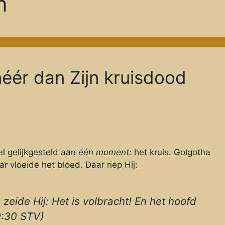
m
méér dan Zijn kruisdood
el gelijkgesteld aan
één moment:
het kruis. Golgotha
 vloeide het bloed. Daar riep Hij:
eide Hij: Het is volbracht! En het hoofd
9:30 STV)