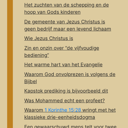
Het zuchten van de schepping en de
hoop van Gods kinderen
De gemeente van Jezus Christus is
geen bedrijf maar een levend lichaam
Wie Jezus Christus is
Zin en onzin over “de vijfvoudige
bediening”
Het warme hart van het Evangelie
Waarom God onvolprezen is volgens de
Bijbel
Kapstok prediking is bijvoorbeeld dit
Was Mohammed echt een profeet?
Waarom
1 Korinthe 15:28
wringt met het
klassieke drie-eenheidsdogma
Een gewaarschuwd mens telt voor twee