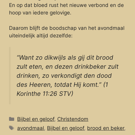
En op dat bloed rust het nieuwe verbond en de
hoop van iedere gelovige.
Daarom blijft de boodschap van het avondmaal
uiteindelijk altijd dezelfde:
“Want zo dikwijls als gij dit brood
zult eten, en dezen drinkbeker zult
drinken, zo verkondigt den dood
des Heeren, totdat Hij komt.” (1
Korinthe 11:26 STV)
Categorieën
Bijbel en geloof
,
Christendom
Tags
avondmaal
,
Bijbel en geloof
,
brood en beker
,