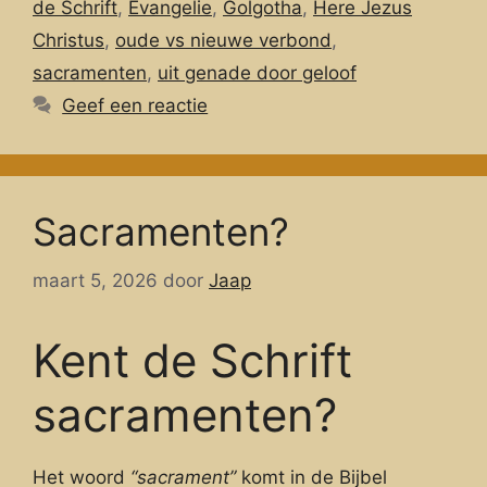
de Schrift
,
Evangelie
,
Golgotha
,
Here Jezus
Christus
,
oude vs nieuwe verbond
,
sacramenten
,
uit genade door geloof
Geef een reactie
Sacramenten?
maart 5, 2026
door
Jaap
Kent de Schrift
sacramenten?
Het woord
“sacrament”
komt in de Bijbel