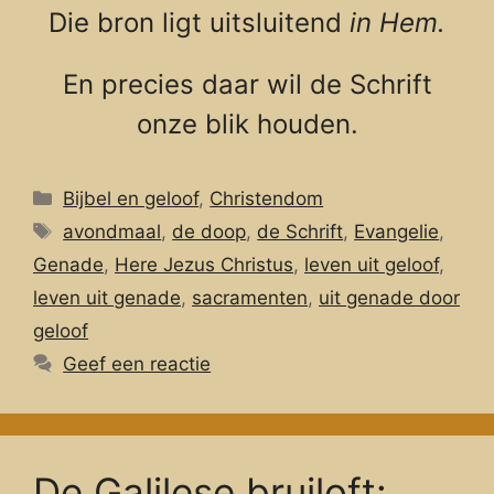
Die bron ligt uitsluitend
in Hem.
En precies daar wil de Schrift
onze blik houden.
Categorieën
Bijbel en geloof
,
Christendom
Tags
avondmaal
,
de doop
,
de Schrift
,
Evangelie
,
Genade
,
Here Jezus Christus
,
leven uit geloof
,
leven uit genade
,
sacramenten
,
uit genade door
geloof
Geef een reactie
De Galilese bruiloft: