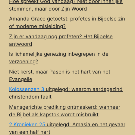
Hoe spreekt God vandaag? Niet door innerlijke
stemmen, maar door Zijn Woord
Amanda Grace getoetst: profetes in Bijbelse zin
of moderne misleiding?
Zijn er vandaag nog profeten? Het Bijbelse
antwoord
Is lichamelijke genezing inbegrepen in de
verzoening?
Niet kerst, maar Pasen is het hart van het
Evangelie
Kolossenzen 3
uitgelegd: waarom aardsgezind
christendom faalt
Mensgerichte prediking ontmaskerd: wanneer
de Bijbel als kapstok wordt misbruikt
2 Kronieken 25
uitgelegd: Amasia en het gevaar
van een half hart