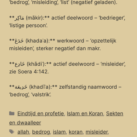
‘bedrog’, ‘misleiding’, ‘list’ (negatief geladen).
**مَاكِر (mākir):** actief deelwoord – ‘bedrieger’,
‘listige persoon’.
**خَدَعَ (khadaʿa):** werkwoord – ‘opzettelijk
misleiden’, sterker negatief dan makr.
**خَادِع (khādiʿ):** actief deelwoord – ‘misleider’,
zie Soera 4:142.
**خَدِيعَة (khadīʿa):** zelfstandig naamwoord –
‘bedrog’, ‘valstrik’.
Categorieën
Eindtijd en profetie
,
Islam en Koran
,
Sekten
en dwaalleer
Tags
allah
,
bedrog
,
islam
,
koran
,
misleider
,