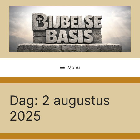
Ga
naar
de
inhoud
Menu
Dag:
2 augustus
2025