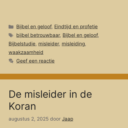
Categorieën
Bijbel en geloof
,
Eindtijd en profetie
Tags
bijbel betrouwbaar
,
Bijbel en geloof
,
Bijbelstudie
,
misleider
,
misleiding
,
waakzaamheid
Geef een reactie
De misleider in de
Koran
augustus 2, 2025
door
Jaap