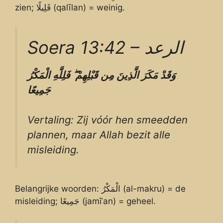
zien; قَلِيلًا (qalīlan) = weinig.
Soera 13:42 – الرعد
الْمَكْرُ
فَلِلَّهِ
ۖ
قَبْلِهِمْ
مِن
الَّذِينَ
مَكَرَ
وَقَدْ
جَمِيعًا
Vertaling: Zij vóór hen smeedden
plannen, maar Allah bezit alle
misleiding.
Belangrijke woorden: الْمَكْرُ (al-makru) = de
misleiding; جَمِيعًا (jamīʿan) = geheel.