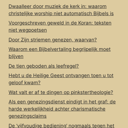
Dwaalleer door muziek de kerk in: waarom
christelijke worship niet automatisch Bijbels is
Voorgeschreven geweld in de Koran: teksten
niet wegpoetsen
Door Zijn striemen genezen, waarvan?
Waarom een Bijbelvertaling begrijpelijk moet
blijven
De tien geboden als leefregel?
Hebt u de Heilige Geest ontvangen toen u tot
geloof kwam?
Wat valt er af te dingen op pinkstertheologie?
Als een genezingsdienst eindigt in het graf: de
harde werkelijkheid achter charismatische
genezingsclaims
De ‘vijfvoudige bediening’ nogmaals tegen het