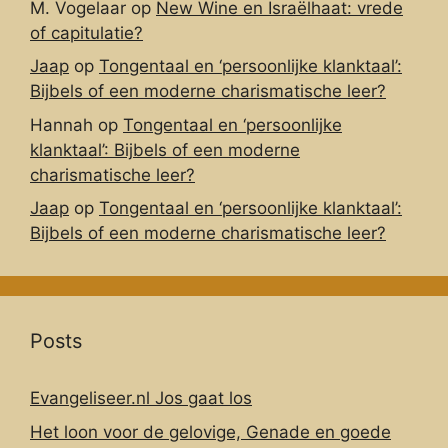
M. Vogelaar
op
New Wine en Israëlhaat: vrede
of capitulatie?
Jaap
op
Tongentaal en ‘persoonlijke klanktaal’:
Bijbels of een moderne charismatische leer?
Hannah
op
Tongentaal en ‘persoonlijke
klanktaal’: Bijbels of een moderne
charismatische leer?
Jaap
op
Tongentaal en ‘persoonlijke klanktaal’:
Bijbels of een moderne charismatische leer?
Posts
Evangeliseer.nl Jos gaat los
Het loon voor de gelovige, Genade en goede