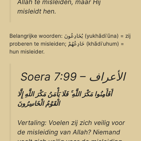
Allah te misleiden, maar Hij
misleidt hen.
Belangrijke woorden: يُخَادِعُونَ (yukhādiʿūna) = zij
proberen te misleiden; خَادِعُهُمْ (khādiʿuhum) =
hun misleider.
Soera 7:99 – الأعراف
إِلَّا
اللَّهِ
مَكْرَ
يَأْمَنُ
فَلَا
ۚ
اللَّهِ
مَكْرَ
أَفَأَمِنُوا
الْقَوْمُ
الْخَاسِرُونَ
Vertaling: Voelen zij zich veilig voor
de misleiding van Allah? Niemand