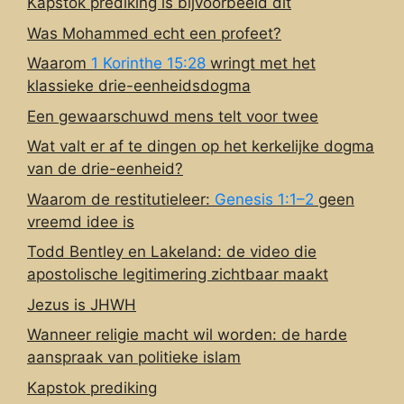
Kapstok prediking is bijvoorbeeld dit
Was Mohammed echt een profeet?
Waarom
1 Korinthe 15:28
wringt met het
klassieke drie-eenheidsdogma
Een gewaarschuwd mens telt voor twee
Wat valt er af te dingen op het kerkelijke dogma
van de drie-eenheid?
Waarom de restitutieleer:
Genesis 1:1–2
geen
vreemd idee is
Todd Bentley en Lakeland: de video die
apostolische legitimering zichtbaar maakt
Jezus is JHWH
Wanneer religie macht wil worden: de harde
aanspraak van politieke islam
Kapstok prediking