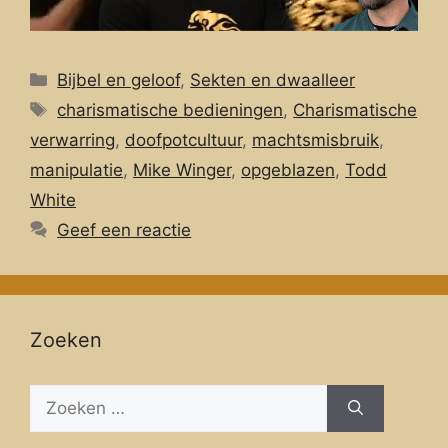
Categorieën
Bijbel en geloof
,
Sekten en dwaalleer
Tags
charismatische bedieningen
,
Charismatische
verwarring
,
doofpotcultuur
,
machtsmisbruik
,
manipulatie
,
Mike Winger
,
opgeblazen
,
Todd
White
Geef een reactie
Zoeken
Zoeken
naar: