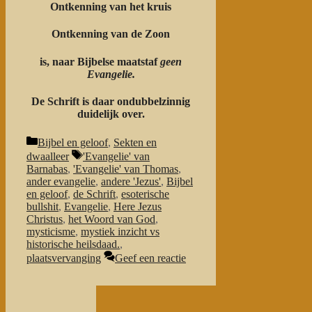
Ontkenning van het kruis
Ontkenning van de Zoon
is, naar Bijbelse maatstaf
geen
Evangelie.
De Schrift is daar ondubbelzinnig
duidelijk over.
Categorieën
Bijbel en geloof
,
Sekten en
Tags
dwaalleer
'Evangelie' van
Barnabas
,
'Evangelie' van Thomas
,
ander evangelie
,
andere 'Jezus'
,
Bijbel
en geloof
,
de Schrift
,
esoterische
bullshit
,
Evangelie
,
Here Jezus
Christus
,
het Woord van God
,
mysticisme
,
mystiek inzicht vs
historische heilsdaad.
,
plaatsvervanging
Geef een reactie