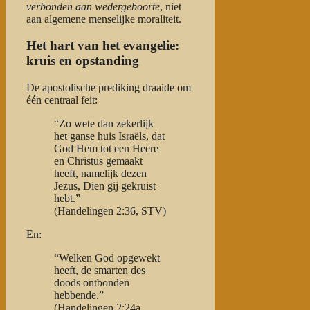
verbonden aan wedergeboorte
, niet
aan algemene menselijke moraliteit.
Het hart van het evangelie:
kruis en opstanding
De apostolische prediking draaide om
één centraal feit:
“Zo wete dan zekerlijk
het ganse huis Israëls, dat
God Hem tot een Heere
en Christus gemaakt
heeft, namelijk dezen
Jezus, Dien gij gekruist
hebt.”
(Handelingen 2:36, STV)
En:
“Welken God opgewekt
heeft, de smarten des
doods ontbonden
hebbende.”
(Handelingen 2:24a,