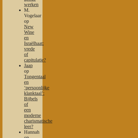
werken
M.
Vogelaar
op
New
Wine
en
Israëlhaat:
vrede
of
capitulatie?
Jaap
op
Tongentaal
en
‘persoonlijke
klanktaal’:
Bijbels
of
een
moderne
charismatische
leer?
Hannah
op