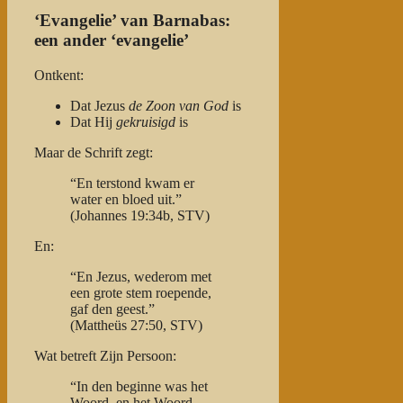
‘Evangelie’ van Barnabas:
een ander ‘evangelie’
Ontkent:
Dat Jezus
de Zoon van God
is
Dat Hij
gekruisigd
is
Maar de Schrift zegt:
“En terstond kwam er
water en bloed uit.”
(Johannes 19:34b, STV)
En:
“En Jezus, wederom met
een grote stem roepende,
gaf den geest.”
(Mattheüs 27:50, STV)
Wat betreft Zijn Persoon:
“In den beginne was het
Woord, en het Woord