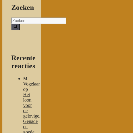
Zoeken
Zoeken
naar:
Recente
reacties
M.
Vogelaar
op
Het
loon
voor
de
gelovige,
Genade
en
goede