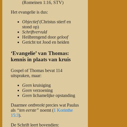
(Romeinen 1:16, STV)
Het evangelie is dus:
Objectief
(Christus stierf en
stond op)
Schriftvervuld
Heilbrengend door
geloof
Gericht tot Jood en heiden
‘Evangelie’ van Thomas:
kennis in plaats van kruis
Gospel of Thomas bevat 114
uitspraken, maar:
Geen
kruisiging
Geen
verzoening
Geen
lichamelijke opstanding
Daarmee
ontbreekt
precies wat Paulus
als
“ten eerste”
noemt (
1 Korinthe
15:3
).
De Schrift leert bovendien: