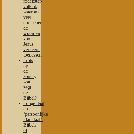
rodeletter-
valkuil:
waarom
veel
christenen
de
woorden
van
Jezus
verkeerd
toepassen
Trots
op
de
zonde,
wat
zegt
de
Bijbel?
Tongentaal
en
‘persoonlijke
klanktaal’:
Bijbels
of