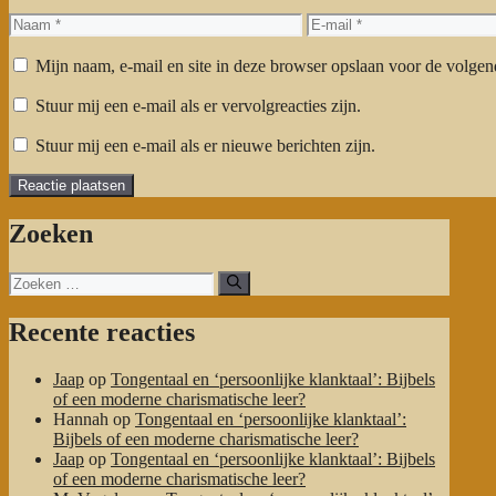
Naam
E-
mail
Mijn naam, e-mail en site in deze browser opslaan voor de volgend
Stuur mij een e-mail als er vervolgreacties zijn.
Stuur mij een e-mail als er nieuwe berichten zijn.
Zoeken
Zoeken
naar:
Recente reacties
Jaap
op
Tongentaal en ‘persoonlijke klanktaal’: Bijbels
of een moderne charismatische leer?
Hannah
op
Tongentaal en ‘persoonlijke klanktaal’:
Bijbels of een moderne charismatische leer?
Jaap
op
Tongentaal en ‘persoonlijke klanktaal’: Bijbels
of een moderne charismatische leer?