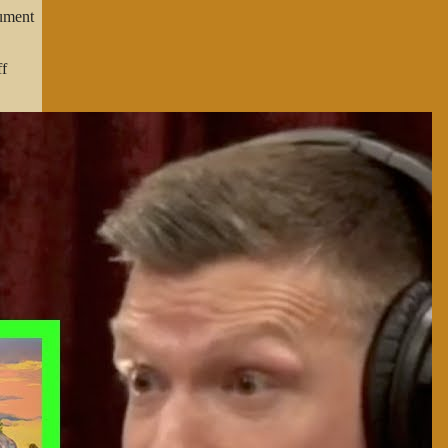
cument
ff