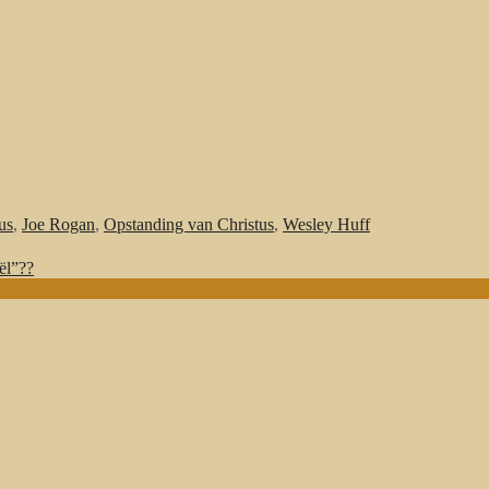
us
,
Joe Rogan
,
Opstanding van Christus
,
Wesley Huff
ël”??