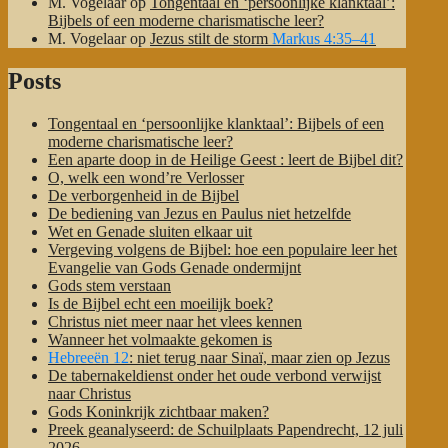
M. Vogelaar
op
Tongentaal en ‘persoonlijke klanktaal’:
Bijbels of een moderne charismatische leer?
M. Vogelaar
op
Jezus stilt de storm
Markus 4:35–41
Posts
Tongentaal en ‘persoonlijke klanktaal’: Bijbels of een
moderne charismatische leer?
Een aparte doop in de Heilige Geest : leert de Bijbel dit?
O, welk een wond’re Verlosser
De verborgenheid in de Bijbel
De bediening van Jezus en Paulus niet hetzelfde
Wet en Genade sluiten elkaar uit
Vergeving volgens de Bijbel: hoe een populaire leer het
Evangelie van Gods Genade ondermijnt
Gods stem verstaan
Is de Bijbel echt een moeilijk boek?
Christus niet meer naar het vlees kennen
Wanneer het volmaakte gekomen is
Hebreeën 12
: niet terug naar Sinaï, maar zien op Jezus
De tabernakeldienst onder het oude verbond verwijst
naar Christus
Gods Koninkrijk zichtbaar maken?
Preek geanalyseerd: de Schuilplaats Papendrecht, 12 juli
2026