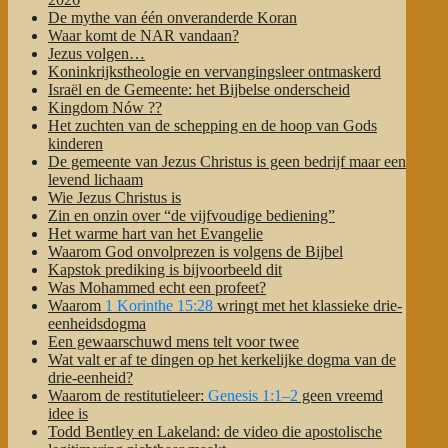
De mythe van één onveranderde Koran
Waar komt de NAR vandaan?
Jezus volgen…
Koninkrijkstheologie en vervangingsleer ontmaskerd
Israël en de Gemeente: het Bijbelse onderscheid
Kingdom Nów ??
Het zuchten van de schepping en de hoop van Gods
kinderen
De gemeente van Jezus Christus is geen bedrijf maar een
levend lichaam
Wie Jezus Christus is
Zin en onzin over “de vijfvoudige bediening”
Het warme hart van het Evangelie
Waarom God onvolprezen is volgens de Bijbel
Kapstok prediking is bijvoorbeeld dit
Was Mohammed echt een profeet?
Waarom
1 Korinthe 15:28
wringt met het klassieke drie-
eenheidsdogma
Een gewaarschuwd mens telt voor twee
Wat valt er af te dingen op het kerkelijke dogma van de
drie-eenheid?
Waarom de restitutieleer:
Genesis 1:1–2
geen vreemd
idee is
Todd Bentley en Lakeland: de video die apostolische