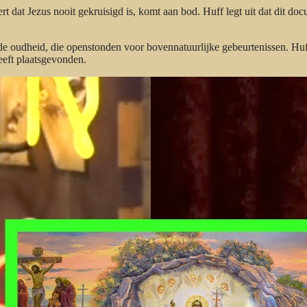
dat Jezus nooit gekruisigd is, komt aan bod. Huff legt uit dat dit do
n de oudheid, die openstonden voor bovennatuurlijke gebeurtenissen. Hu
eeft plaatsgevonden.