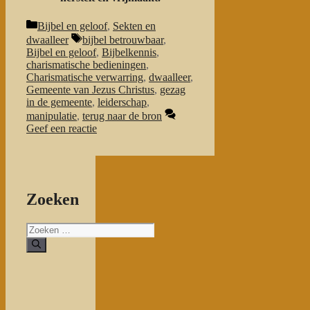
Categorieën
Bijbel en geloof
,
Sekten en
Tags
dwaalleer
bijbel betrouwbaar
,
Bijbel en geloof
,
Bijbelkennis
,
charismatische bedieningen
,
Charismatische verwarring
,
dwaalleer
,
Gemeente van Jezus Christus
,
gezag
in de gemeente
,
leiderschap
,
manipulatie
,
terug naar de bron
Geef een reactie
Zoeken
Zoeken
naar: