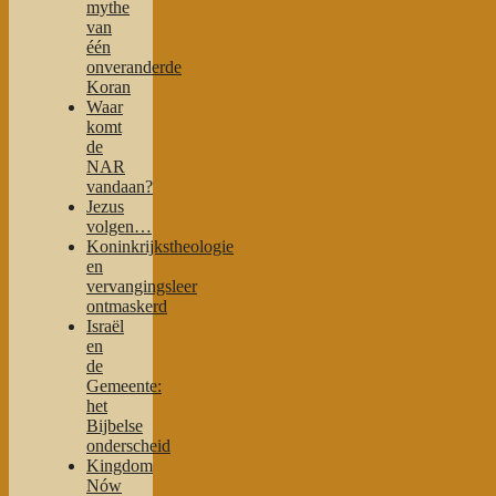
mythe
van
één
onveranderde
Koran
Waar
komt
de
NAR
vandaan?
Jezus
volgen…
Koninkrijkstheologie
en
vervangingsleer
ontmaskerd
Israël
en
de
Gemeente:
het
Bijbelse
onderscheid
Kingdom
Nów