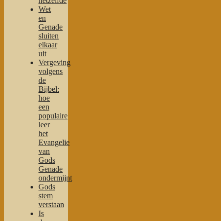
hetzelfde
Wet
en
Genade
sluiten
elkaar
uit
Vergeving
volgens
de
Bijbel:
hoe
een
populaire
leer
het
Evangelie
van
Gods
Genade
ondermijnt
Gods
stem
verstaan
Is