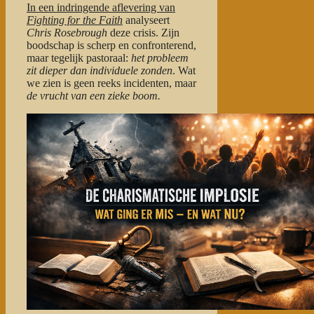
In een indringende aflevering van
Fighting for the Faith
analyseert
Chris Rosebrough
deze crisis. Zijn
boodschap is scherp en confronterend,
maar tegelijk pastoraal:
het probleem
zit dieper dan individuele zonden
. Wat
we zien is geen reeks incidenten, maar
de vrucht van een zieke boom.