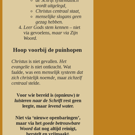
de Schrift systematisch
wordt uitgelegd,
Christus centraal staat,
menselijke slogans geen
gezag hebben.
Leer Gods stem kennen
– niet
via gevoelens,
maar via Zijn
Woord.
Hoop voorbij de puinhopen
Christus
is niet gevallen.
Het
evangelie i
s niet ontkracht. Wat
faalde, was een
menselijk systeem
dat
zich christelijk noemde,
maar
zichzelf
centraal
stelde.
Voor wie bereid is (opnieuw)
te
luisteren naar de Schrift
rest geen
leegte, maar
levend water.
Niet via ‘nieuwe openbaringen’,
maar via het
goede betrouwbare
Woord
dat nog altijd reinigt,
herstelt en vrijmaakt.