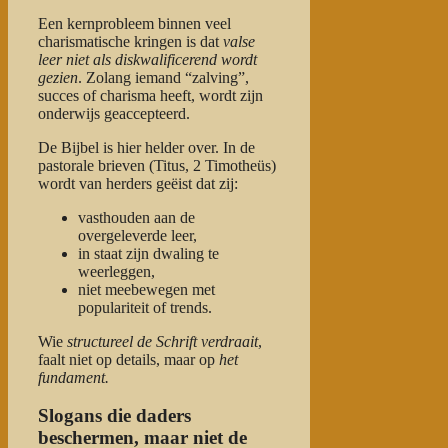
Een kernprobleem binnen veel
charismatische kringen is dat
valse
leer niet als diskwalificerend wordt
gezien
. Zolang iemand “zalving”,
succes of charisma heeft, wordt zijn
onderwijs geaccepteerd.
De Bijbel is hier helder over. In de
pastorale brieven (Titus, 2 Timotheüs)
wordt van herders geëist dat zij:
vasthouden aan de
overgeleverde leer,
in staat zijn dwaling te
weerleggen,
niet meebewegen met
populariteit of trends.
Wie
structureel de Schrift verdraait
,
faalt niet op details, maar op
het
fundament.
Slogans die daders
beschermen, maar niet de