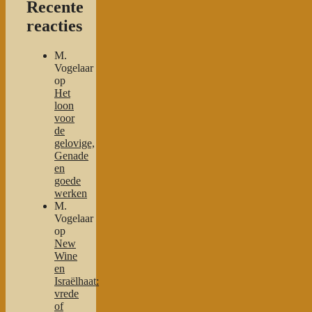
Recente
reacties
M.
Vogelaar
op
Het
loon
voor
de
gelovige,
Genade
en
goede
werken
M.
Vogelaar
op
New
Wine
en
Israëlhaat:
vrede
of