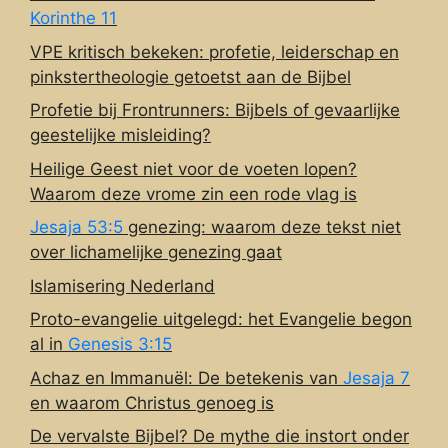
Korinthe 11
VPE kritisch bekeken: profetie, leiderschap en
pinkstertheologie getoetst aan de Bijbel
Profetie bij Frontrunners: Bijbels of gevaarlijke
geestelijke misleiding?
Heilige Geest niet voor de voeten lopen?
Waarom deze vrome zin een rode vlag is
Jesaja 53:5
genezing: waarom deze tekst niet
over lichamelijke genezing gaat
Islamisering Nederland
Proto-evangelie uitgelegd: het Evangelie begon
al in
Genesis 3:15
Achaz en Immanuël: De betekenis van
Jesaja 7
en waarom Christus genoeg is
De vervalste Bijbel? De mythe die instort onder