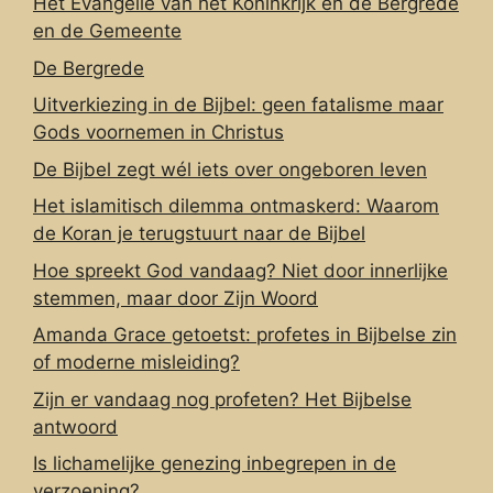
Het Evangelie van het Koninkrijk en de Bergrede
en de Gemeente
De Bergrede
Uitverkiezing in de Bijbel: geen fatalisme maar
Gods voornemen in Christus
De Bijbel zegt wél iets over ongeboren leven
Het islamitisch dilemma ontmaskerd: Waarom
de Koran je terugstuurt naar de Bijbel
Hoe spreekt God vandaag? Niet door innerlijke
stemmen, maar door Zijn Woord
Amanda Grace getoetst: profetes in Bijbelse zin
of moderne misleiding?
Zijn er vandaag nog profeten? Het Bijbelse
antwoord
Is lichamelijke genezing inbegrepen in de
verzoening?