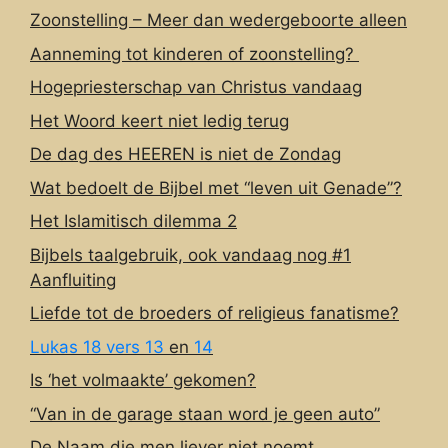
Zoonstelling – Meer dan wedergeboorte alleen
Aanneming tot kinderen of zoonstelling?
Hogepriesterschap van Christus vandaag
Het Woord keert niet ledig terug
De dag des HEEREN is niet de Zondag
Wat bedoelt de Bijbel met “leven uit Genade”?
Het Islamitisch dilemma 2
Bijbels taalgebruik, ook vandaag nog #1
Aanfluiting
Liefde tot de broeders of religieus fanatisme?
Lukas 18 vers 13
en
14
Is ‘het volmaakte’ gekomen?
“Van in de garage staan word je geen auto”
De Naam die men liever niet noemt