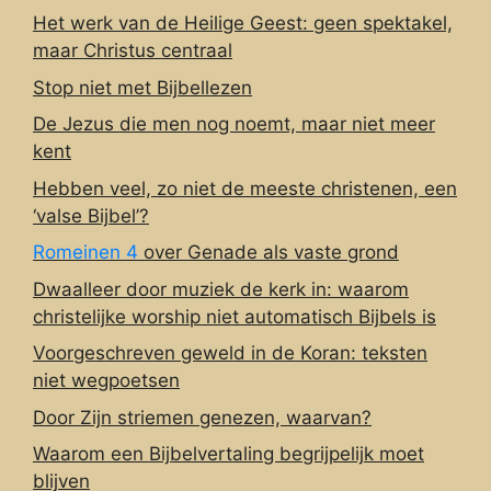
Het werk van de Heilige Geest: geen spektakel,
maar Christus centraal
Stop niet met Bijbellezen
De Jezus die men nog noemt, maar niet meer
kent
Hebben veel, zo niet de meeste christenen, een
‘valse Bijbel’?
Romeinen 4
over Genade als vaste grond
Dwaalleer door muziek de kerk in: waarom
christelijke worship niet automatisch Bijbels is
Voorgeschreven geweld in de Koran: teksten
niet wegpoetsen
Door Zijn striemen genezen, waarvan?
Waarom een Bijbelvertaling begrijpelijk moet
blijven