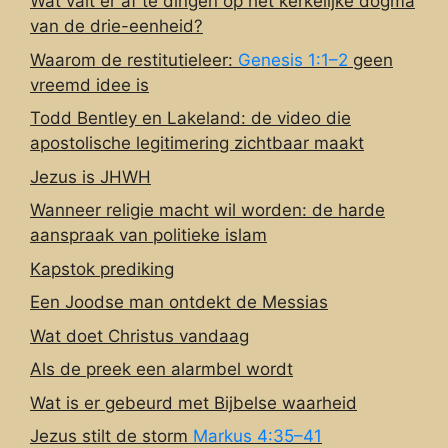
Wat valt er af te dingen op het kerkelijke dogma
van de drie-eenheid?
Waarom de restitutieleer:
Genesis 1:1–2
geen
vreemd idee is
Todd Bentley en Lakeland: de video die
apostolische legitimering zichtbaar maakt
Jezus is JHWH
Wanneer religie macht wil worden: de harde
aanspraak van politieke islam
Kapstok prediking
Een Joodse man ontdekt de Messias
Wat doet Christus vandaag
Als de preek een alarmbel wordt
Wat is er gebeurd met Bijbelse waarheid
Jezus stilt de storm
Markus 4:35–41