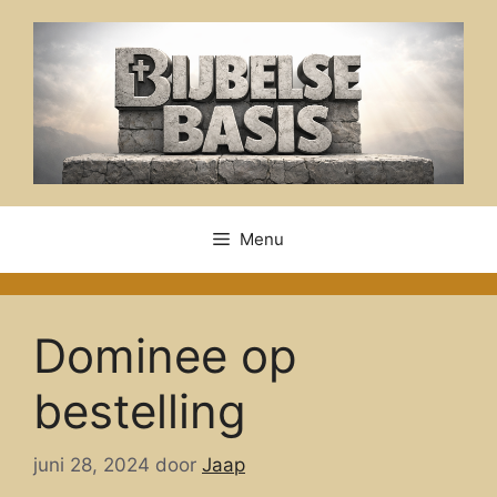
Ga
naar
de
inhoud
Menu
Dominee op
bestelling
juni 28, 2024
door
Jaap