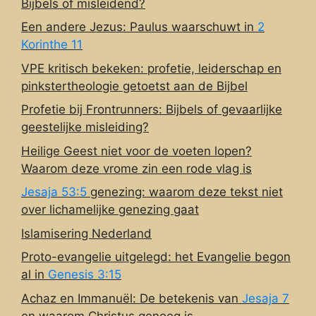
Bijbels of misleidend?
Een andere Jezus: Paulus waarschuwt in
2
Korinthe 11
VPE kritisch bekeken: profetie, leiderschap en
pinkstertheologie getoetst aan de Bijbel
Profetie bij Frontrunners: Bijbels of gevaarlijke
geestelijke misleiding?
Heilige Geest niet voor de voeten lopen?
Waarom deze vrome zin een rode vlag is
Jesaja 53:5
genezing: waarom deze tekst niet
over lichamelijke genezing gaat
Islamisering Nederland
Proto-evangelie uitgelegd: het Evangelie begon
al in
Genesis 3:15
Achaz en Immanuël: De betekenis van
Jesaja 7
en waarom Christus genoeg is