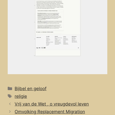
Categorieën
Bijbel en geloof
Tags
religie
Vrij van de Wet , o vreugdevol leven
Omvolking Replacement Migration