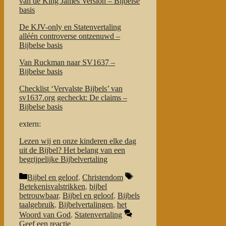
van de King James Version – Bijbelse
basis
De KJV-only en Statenvertaling
alléén controverse ontzenuwd –
Bijbelse basis
Van Ruckman naar SV1637 –
Bijbelse basis
Checklist ‘Vervalste Bijbels’ van
sv1637.org gecheckt: De claims –
Bijbelse basis
extern:
Lezen wij en onze kinderen elke dag
uit de Bijbel? Het belang van een
begrijpelijke Bijbelvertaling
Categorieën
Tags
Bijbel en geloof
,
Christendom
Betekenisvalstrikken
,
bijbel
betrouwbaar
,
Bijbel en geloof
,
Bijbels
taalgebruik
,
Bijbelvertalingen
,
het
Woord van God
,
Statenvertaling
Geef een reactie