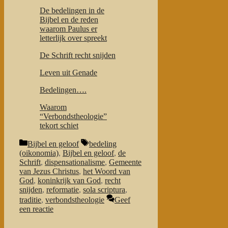
De bedelingen in de
Bijbel en de reden
waarom Paulus er
letterlijk over spreekt
De Schrift recht snijden
Leven uit Genade
Bedelingen….
Waarom
“Verbondstheologie”
tekort schiet
Categorieën
Tags
Bijbel en geloof
bedeling
(oikonomia)
,
Bijbel en geloof
,
de
Schrift
,
dispensationalisme
,
Gemeente
van Jezus Christus
,
het Woord van
God
,
koninkrijk van God
,
recht
snijden
,
reformatie
,
sola scriptura
,
traditie
,
verbondstheologie
Geef
een reactie