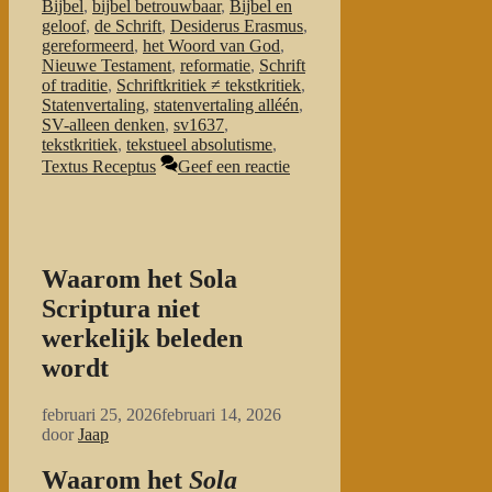
Bijbel
,
bijbel betrouwbaar
,
Bijbel en
geloof
,
de Schrift
,
Desiderus Erasmus
,
gereformeerd
,
het Woord van God
,
Nieuwe Testament
,
reformatie
,
Schrift
of traditie
,
Schriftkritiek ≠ tekstkritiek
,
Statenvertaling
,
statenvertaling alléén
,
SV-alleen denken
,
sv1637
,
tekstkritiek
,
tekstueel absolutisme
,
Textus Receptus
Geef een reactie
Waarom het Sola
Scriptura niet
werkelijk beleden
wordt
februari 25, 2026
februari 14, 2026
door
Jaap
Waarom het
Sola