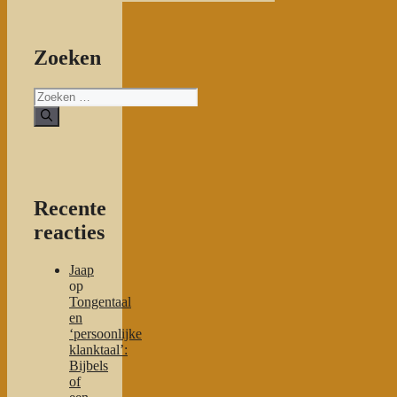
Zoeken
Zoeken
naar:
Recente
reacties
Jaap
op
Tongentaal
en
‘persoonlijke
klanktaal’:
Bijbels
of