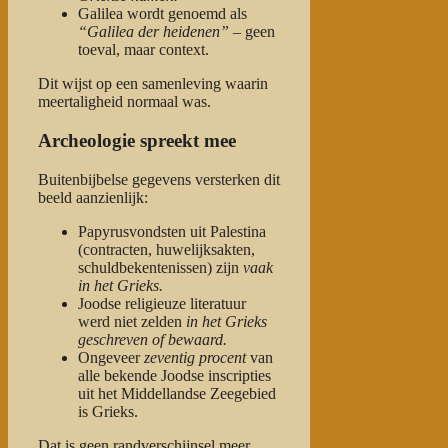
Galilea wordt genoemd als
“Galilea der heidenen”
– geen
toeval, maar context.
Dit wijst op een samenleving waarin
meertaligheid normaal was.
Archeologie spreekt mee
Buitenbijbelse gegevens versterken dit
beeld aanzienlijk:
Papyrusvondsten uit Palestina
(contracten, huwelijksakten,
schuldbekentenissen) zijn
vaak
in het Grieks.
Joodse religieuze literatuur
werd niet zelden
in het Grieks
geschreven of bewaard.
Ongeveer
zeventig procent
van
alle bekende Joodse inscripties
uit het Middellandse Zeegebied
is Grieks.
Dat is geen randverschijnsel meer.