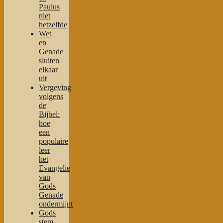
Paulus
niet
hetzelfde
Wet
en
Genade
sluiten
elkaar
uit
Vergeving
volgens
de
Bijbel:
hoe
een
populaire
leer
het
Evangelie
van
Gods
Genade
ondermijnt
Gods
stem