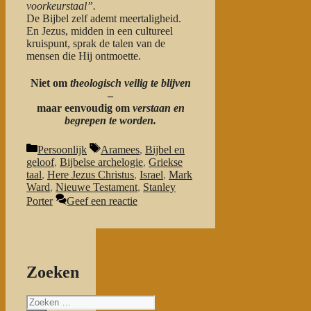
voorkeurstaal”.
De Bijbel zelf ademt meertaligheid.
En Jezus, midden in een cultureel
kruispunt, sprak de talen van de
mensen die Hij ontmoette.
Niet om
theologisch veilig te blijven
–
maar eenvoudig om
verstaan en
begrepen te worden.
Categorieën
Tags
Persoonlijk
Aramees
,
Bijbel en
geloof
,
Bijbelse archelogie
,
Griekse
taal
,
Here Jezus Christus
,
Israel
,
Mark
Ward
,
Nieuwe Testament
,
Stanley
Porter
Geef een reactie
Zoeken
Zoeken