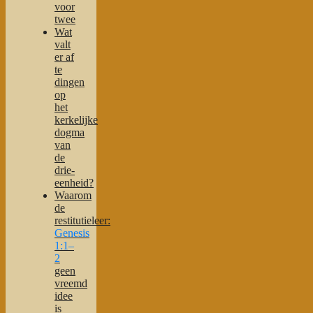
voor
twee
Wat
valt
er af
te
dingen
op
het
kerkelijke
dogma
van
de
drie-
eenheid?
Waarom
de
restitutieleer:
Genesis
1:1–
2
geen
vreemd
idee
is