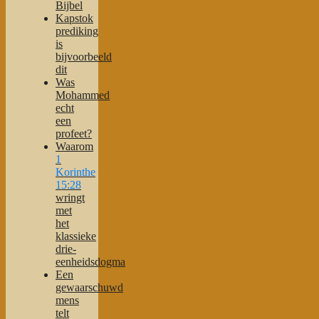
Bijbel
Kapstok
prediking
is
bijvoorbeeld
dit
Was
Mohammed
echt
een
profeet?
Waarom
1
Korinthe
15:28
wringt
met
het
klassieke
drie-
eenheidsdogma
Een
gewaarschuwd
mens
telt