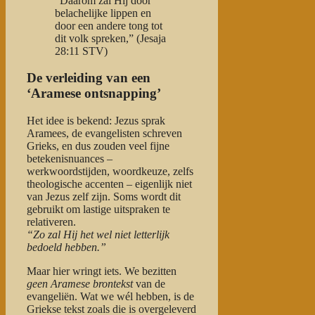
“Daarom zal Hij door
belachelijke lippen en
door een andere tong tot
dit volk spreken,” (Jesaja
28:11 STV)
De verleiding van een
‘Aramese ontsnapping’
Het idee is bekend: Jezus sprak
Aramees, de evangelisten schreven
Grieks, en dus zouden veel fijne
betekenisnuances –
werkwoordstijden, woordkeuze, zelfs
theologische accenten – eigenlijk niet
van Jezus zelf zijn. Soms wordt dit
gebruikt om lastige uitspraken te
relativeren.
“Zo zal Hij het wel niet letterlijk
bedoeld hebben.”
Maar hier wringt iets. We bezitten
geen Aramese brontekst
van de
evangeliën. Wat we wél hebben, is de
Griekse tekst zoals die is overgeleverd