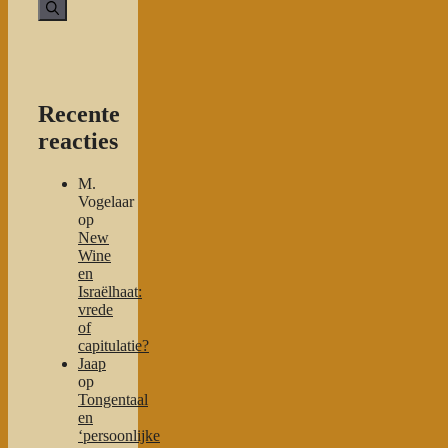
naar:
Recente
reacties
M.
Vogelaar
op
New
Wine
en
Israëlhaat:
vrede
of
capitulatie?
Jaap
op
Tongentaal
en
‘persoonlijke