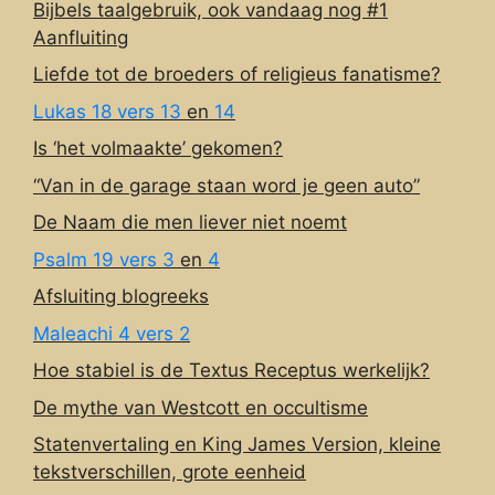
Bijbels taalgebruik, ook vandaag nog #1
Aanfluiting
Liefde tot de broeders of religieus fanatisme?
Lukas 18 vers 13
en
14
Is ‘het volmaakte’ gekomen?
“Van in de garage staan word je geen auto”
De Naam die men liever niet noemt
Psalm 19 vers 3
en
4
Afsluiting blogreeks
Maleachi 4 vers 2
Hoe stabiel is de Textus Receptus werkelijk?
De mythe van Westcott en occultisme
Statenvertaling en King James Version, kleine
tekstverschillen, grote eenheid