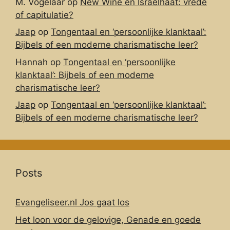
M. Vogelaar
op
New Wine en Israëlhaat: vrede
of capitulatie?
Jaap
op
Tongentaal en ‘persoonlijke klanktaal’:
Bijbels of een moderne charismatische leer?
Hannah
op
Tongentaal en ‘persoonlijke
klanktaal’: Bijbels of een moderne
charismatische leer?
Jaap
op
Tongentaal en ‘persoonlijke klanktaal’:
Bijbels of een moderne charismatische leer?
Posts
Evangeliseer.nl Jos gaat los
Het loon voor de gelovige, Genade en goede